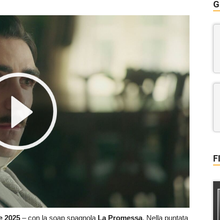
G
F
e
2025
– con la soap spagnola
La Promessa
. Nella puntata