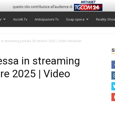
V
Ascolti Tv
Anticipazioni Tv
Soap opera
Reality Sho
 in streaming puntata 28 ottobre 2025 | Video Mediaset
S
essa in streaming
re 2025 | Video