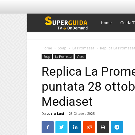
Super
Home
Guida T
Guida
Home
Soap
La Promessa
Replica La Promessa
Soap
La Promessa
Video
TV
Replica La Prom
puntata 28 ottob
Mediaset
Da
Lucia Lusi
-
28 Ottobre 2025