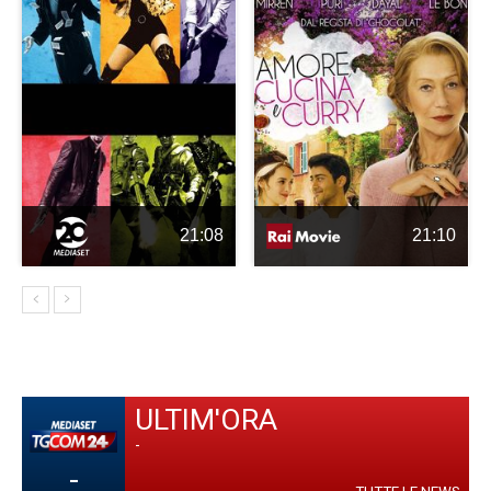
21:08
21:10
ULTIM'ORA
-
-