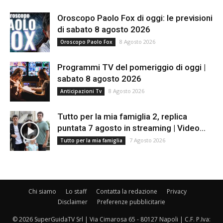
Oroscopo Paolo Fox di oggi: le previsioni
di sabato 8 agosto 2026
8 Agosto 2026
Oroscopo Paolo Fox
Programmi TV del pomeriggio di oggi |
sabato 8 agosto 2026
8 Agosto 2026
Anticipazioni Tv
Tutto per la mia famiglia 2, replica
puntata 7 agosto in streaming | Video...
7 Agosto 2026
Tutto per la mia famiglia
Chi siamo
Lo staff
Contatta la redazione
Privacy
Disclaimer
Preferenze pubblicitarie
© 2026 SuperGuidaTV Srl | Via Cimarosa 65 - 80127 Napoli | C.F. P.Iva: