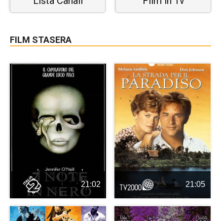
Lista Canali
Film in Tv
FILM STASERA
21:02
21:05