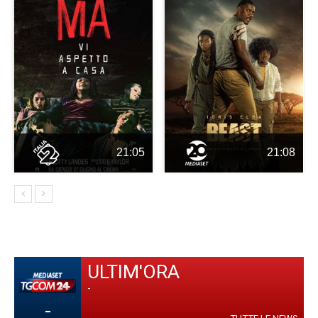
21:05
21:08
ULTIM'ORA
-
-