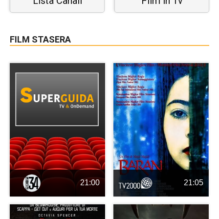
Lista Canali
Film in Tv
FILM STASERA
21:00
21:05