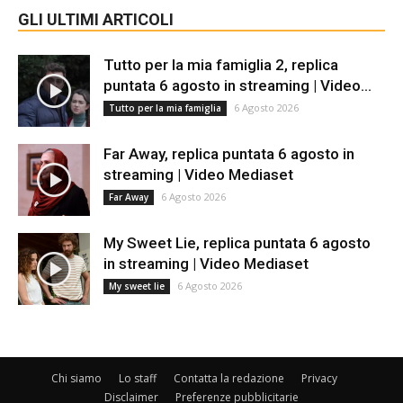
GLI ULTIMI ARTICOLI
Tutto per la mia famiglia 2, replica
puntata 6 agosto in streaming | Video...
6 Agosto 2026
Tutto per la mia famiglia
Far Away, replica puntata 6 agosto in
streaming | Video Mediaset
6 Agosto 2026
Far Away
My Sweet Lie, replica puntata 6 agosto
in streaming | Video Mediaset
6 Agosto 2026
My sweet lie
Chi siamo
Lo staff
Contatta la redazione
Privacy
Disclaimer
Preferenze pubblicitarie