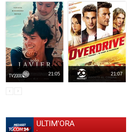
21:05
21:07
ULTIM'ORA
-