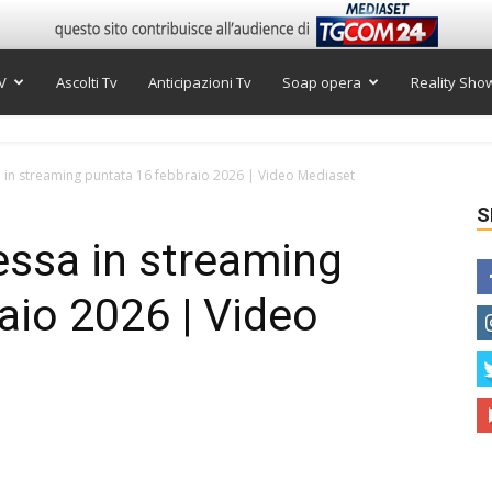
V
Ascolti Tv
Anticipazioni Tv
Soap opera
Reality Sho
 in streaming puntata 16 febbraio 2026 | Video Mediaset
S
essa in streaming
aio 2026 | Video