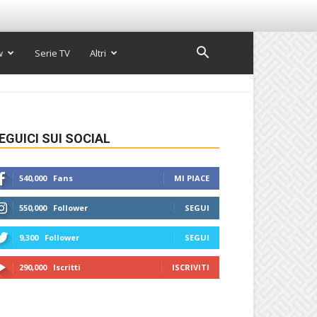
w
Serie TV
Altri
EGUICI SUI SOCIAL
540,000
Fans
MI PIACE
550,000
Follower
SEGUI
9,300
Follower
SEGUI
290,000
Iscritti
ISCRIVITI