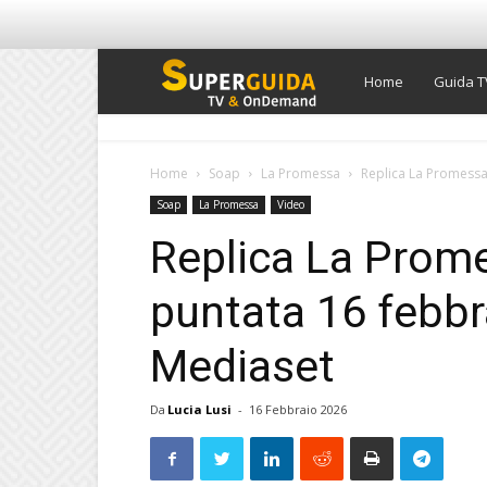
Super
Home
Guida T
Guida
Home
Soap
La Promessa
Replica La Promessa
Soap
La Promessa
Video
TV
Replica La Prom
puntata 16 febbr
Mediaset
Da
Lucia Lusi
-
16 Febbraio 2026