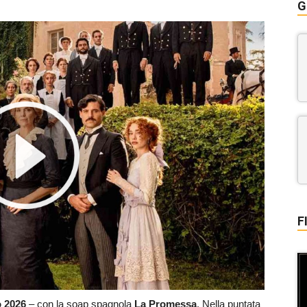
G
F
o 2026
– con la soap spagnola
La Promessa
. Nella puntata