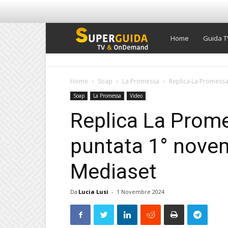
Super
Home
Guida T
Guida
Home
Soap
La Promessa
Replica La Promessa
Soap
La Promessa
Video
TV
Replica La Prom
puntata 1° nove
Mediaset
Da
Lucia Lusi
-
1 Novembre 2024