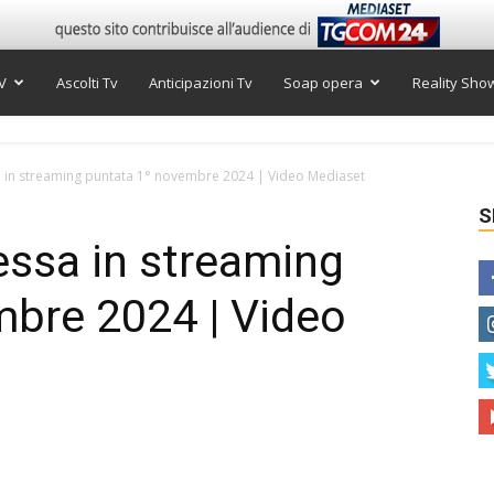
V
Ascolti Tv
Anticipazioni Tv
Soap opera
Reality Sho
 in streaming puntata 1° novembre 2024 | Video Mediaset
S
essa in streaming
mbre 2024 | Video