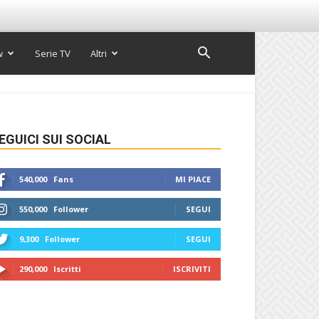
w
Serie TV
Altri
EGUICI SUI SOCIAL
540,000
Fans
MI PIACE
550,000
Follower
SEGUI
9,300
Follower
SEGUI
290,000
Iscritti
ISCRIVITI