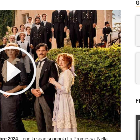
G
F
bre
2024
– con la soap spagnola La Promessa. Nella