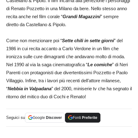
Castellano & Pipolo. Il film incarna alla perfezione i personaggi
di Renato Pozzetto in una Milano da bere. Nello stesso anno
recita anche nel film corale “
Grandi Magazzini
” sempre
diretto da Castellano & Pipolo.
Come non menzionare poi “
Sette chili in sette giorni
” del
1986 in cui recita accanto a Carlo Verdone in un film che
ironizza sulle cure dimagranti che andavano molto di moda.
Nel 1990 al via la saga cinematografica “
Le comiche
” di Neri
Parenti con protagonisti due divertentissimi Pozzetto e Paolo
Villaggio. Infine, tra i lavori più recenti dell’attore milanese,
“
Nebbia in Valpadana
” del 2000, miniserie tv che ha segnato il
ritorno del mitico duo di Cochi e Renato!
Seguici su
Google
Discover
Fonti
Preferite