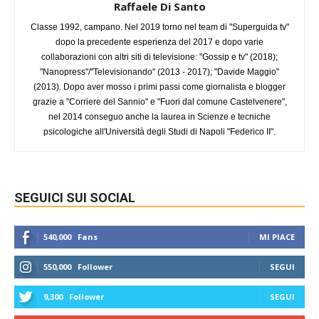
Raffaele Di Santo
Classe 1992, campano. Nel 2019 torno nel team di "Superguida tv"
dopo la precedente esperienza del 2017 e dopo varie
collaborazioni con altri siti di televisione: "Gossip e tv" (2018);
"Nanopress"/"Televisionando" (2013 - 2017); "Davide Maggio"
(2013). Dopo aver mosso i primi passi come giornalista e blogger
grazie a "Corriere del Sannio" e "Fuori dal comune Castelvenere",
nel 2014 conseguo anche la laurea in Scienze e tecniche
psicologiche all'Università degli Studi di Napoli "Federico II".
SEGUICI SUI SOCIAL
540,000
Fans
MI PIACE
550,000
Follower
SEGUI
9,300
Follower
SEGUI