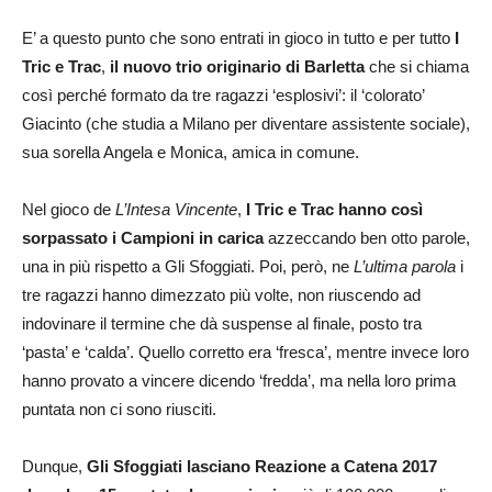
E’ a questo punto che sono entrati in gioco in tutto e per tutto
I
Tric e Trac
,
il nuovo trio originario di Barletta
che si chiama
così perché formato da tre ragazzi ‘esplosivi’: il ‘colorato’
Giacinto (che studia a Milano per diventare assistente sociale),
sua sorella Angela e Monica, amica in comune.
Nel gioco de
L’Intesa Vincente
,
I Tric e Trac hanno così
sorpassato i Campioni in carica
azzeccando ben otto parole,
una in più rispetto a Gli Sfoggiati. Poi, però, ne
L’ultima parola
i
tre ragazzi hanno dimezzato più volte, non riuscendo ad
indovinare il termine che dà suspense al finale, posto tra
‘pasta’ e ‘calda’. Quello corretto era ‘fresca’, mentre invece loro
hanno provato a vincere dicendo ‘fredda’, ma nella loro prima
puntata non ci sono riusciti.
Dunque,
Gli Sfoggiati lasciano Reazione a Catena 2017