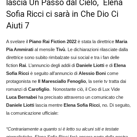
lascia Un Passo dal Cielo, Elena
Sofia Ricci ci sarà in Che Dio Ci
Aiuti 7
A svelare il
Piano Rai Fiction 2022
è stata la direttrice
Maria
Pia Ammirati
al mensile
Tivù
. Le dichiarazioni rilasciate dalla
direttrice sono subito rimbalzate sui social e tra i fan delle
fiction
Rai
. L’annuncio degli addii di
Daniele Liotti
e di
Elena
Sofia Ricci
è seguito all’annuncio di
Alessio Boni
come
protagonista ne
Il
Maresciallo Fenoglio
, la serie tv tratta dai
romanzi di
Carofiglio
. Nonostante ciò, il Ceo di Lux Vide
Luca Bernabei
ha precisato attraverso un comunicato che
Daniele Liotti
lascia mentre
Elena Sofia Ricci
, no. Di seguito,
la comunicazione ufficiale:
“Contrariamente a quanto si è letto su alcuni siti e testate
giornalistiche, Elena Sofia Ricci farà ancora parte della nostra