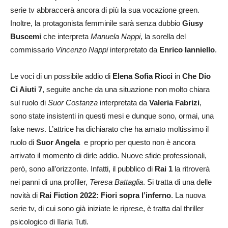
serie tv abbraccerà ancora di più la sua vocazione green.
Inoltre, la protagonista femminile sarà senza dubbio
Giusy
Buscemi
che interpreta
Manuela Nappi
, la sorella del
commissario
Vincenzo Nappi
interpretato da
Enrico Ianniello
.
Le voci di un possibile addio di
Elena Sofia Ricci
in
Che Dio
Ci Aiuti 7
, seguite anche da una situazione non molto chiara
sul ruolo di
Suor Costanza
interpretata da
Valeria Fabrizi
,
sono state insistenti in questi mesi e dunque sono, ormai, una
fake news. L’attrice ha dichiarato che ha amato moltissimo il
ruolo di
Suor Angela
e proprio per questo non è ancora
arrivato il momento di dirle addio. Nuove sfide professionali,
però, sono all’orizzonte. Infatti, il pubblico di
Rai 1
la ritroverà
nei panni di una profiler,
Teresa Battaglia
. Si tratta di una delle
novità di
Rai Fiction 2022: Fiori sopra
l’inferno
. La nuova
serie tv, di cui sono già iniziate le riprese, è tratta dal thriller
psicologico di Ilaria Tuti.