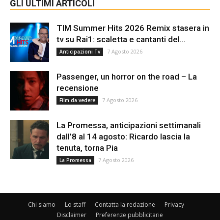
GLI ULTIMI ARTICOLI
TIM Summer Hits 2026 Remix stasera in
tv su Rai1: scaletta e cantanti del...
7 Agosto 2026
Anticipazioni Tv
Passenger, un horror on the road – La
recensione
7 Agosto 2026
Film da vedere
La Promessa, anticipazioni settimanali
dall’8 al 14 agosto: Ricardo lascia la
tenuta, torna Pia
7 Agosto 2026
La Promessa
Chi siamo
Lo staff
Contatta la redazione
Privacy
Disclaimer
Preferenze pubblicitarie