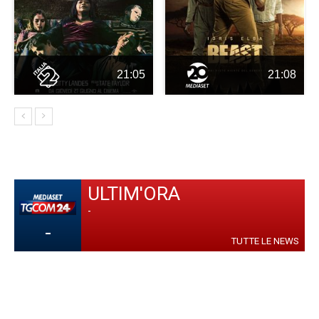
21:05
21:08
ULTIM'ORA
-
-
TUTTE LE NEWS