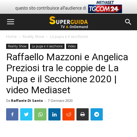
Home
Reality Show
La pupa e il secchione
Reality Show
La pupa e il secchione
Video
Raffaello Mazzoni e Angelica
Preziosi tra le coppie de La
Pupa e il Secchione 2020 |
video Mediaset
Da
Raffaele Di Santo
-
7 Gennaio 2020