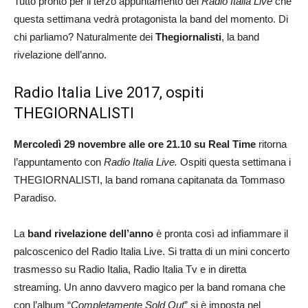
Tutto pronto per il terzo appuntamento del
Radio Italia Live
che
questa settimana vedrà protagonista la band del momento. Di
chi parliamo? Naturalmente dei
Thegiornalisti
, la band
rivelazione dell’anno.
Radio Italia Live 2017, ospiti
THEGIORNALISTI
Mercoledì 29 novembre alle ore 21.10 su Real Time
ritorna
l’appuntamento con
Radio Italia Live.
Ospiti questa settimana i
THEGIORNALISTI, la band romana capitanata da Tommaso
Paradiso.
La
band rivelazione dell’anno
è pronta così ad infiammare il
palcoscenico del Radio Italia Live. Si tratta di un mini concerto
trasmesso su Radio Italia, Radio Italia Tv e in diretta
streaming. Un anno davvero magico per la band romana che
con l’album “
Completamente Sold Out
” si è imposta nel