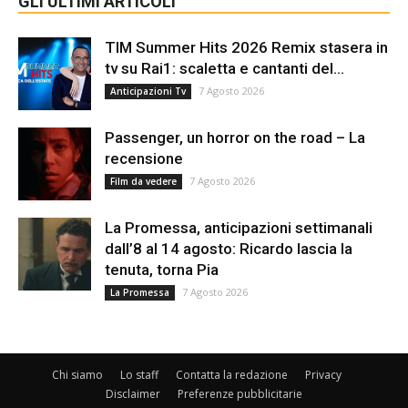
GLI ULTIMI ARTICOLI
TIM Summer Hits 2026 Remix stasera in
tv su Rai1: scaletta e cantanti del...
7 Agosto 2026
Anticipazioni Tv
Passenger, un horror on the road – La
recensione
7 Agosto 2026
Film da vedere
La Promessa, anticipazioni settimanali
dall’8 al 14 agosto: Ricardo lascia la
tenuta, torna Pia
7 Agosto 2026
La Promessa
Chi siamo
Lo staff
Contatta la redazione
Privacy
Disclaimer
Preferenze pubblicitarie