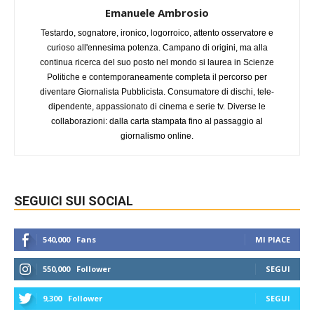
Emanuele Ambrosio
Testardo, sognatore, ironico, logorroico, attento osservatore e
curioso all'ennesima potenza. Campano di origini, ma alla
continua ricerca del suo posto nel mondo si laurea in Scienze
Politiche e contemporaneamente completa il percorso per
diventare Giornalista Pubblicista. Consumatore di dischi, tele-
dipendente, appassionato di cinema e serie tv. Diverse le
collaborazioni: dalla carta stampata fino al passaggio al
giornalismo online.
SEGUICI SUI SOCIAL
540,000
Fans
MI PIACE
550,000
Follower
SEGUI
9,300
Follower
SEGUI