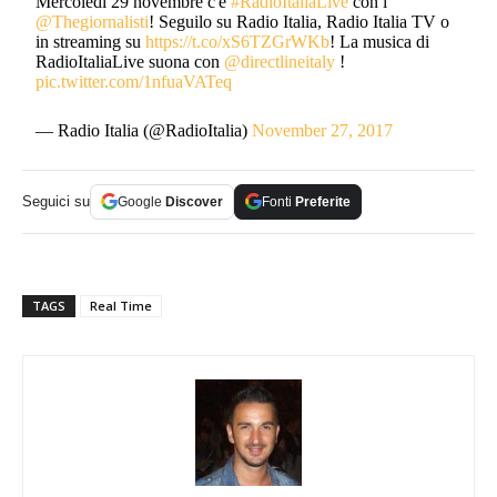
Mercoledì 29 novembre c'è
#RadioItaliaLive
con i
@Thegiornalisti
! Seguilo su Radio Italia, Radio Italia TV o
in streaming su
https://t.co/xS6TZGrWKb
! La musica di
RadioItaliaLive suona con
@directlineitaly
!
pic.twitter.com/1nfuaVATeq
— Radio Italia (@RadioItalia)
November 27, 2017
Seguici su
Google
Discover
Fonti
Preferite
TAGS
Real Time