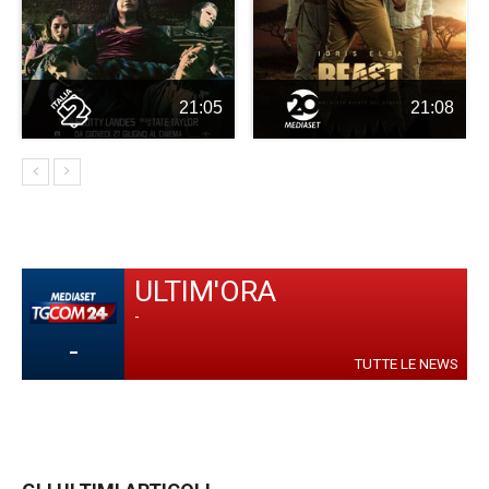
21:05
21:08
ULTIM'ORA
-
-
TUTTE LE NEWS