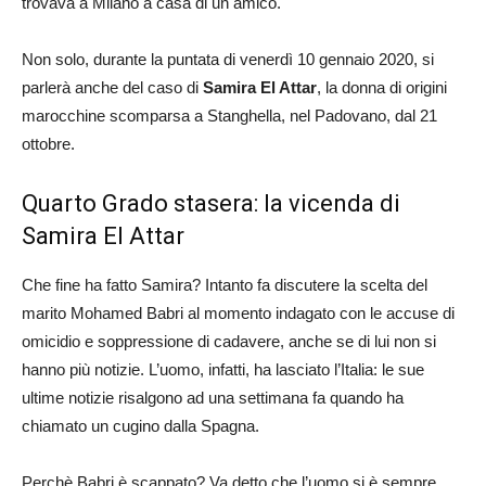
trovava a Milano a casa di un amico.
Non solo, durante la puntata di venerdì 10 gennaio 2020, si
parlerà anche del caso di
Samira El Attar
, la donna di origini
marocchine scomparsa a Stanghella, nel Padovano, dal 21
ottobre.
Quarto Grado stasera: la vicenda di
Samira El Attar
Che fine ha fatto Samira? Intanto fa discutere la scelta del
marito Mohamed Babri al momento indagato con le accuse di
omicidio e soppressione di cadavere, anche se di lui non si
hanno più notizie. L’uomo, infatti, ha lasciato l’Italia: le sue
ultime notizie risalgono ad una settimana fa quando ha
chiamato un cugino dalla Spagna.
Perchè Babri è scappato? Va detto che l’uomo si è sempre