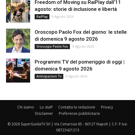
Freedom of Moving su RaiPlay dall’11
agosto: storie di inclusione e libertà
9 Agosto 2026
RaiPlay
Oroscopo Paolo Fox del giorno: le stelle
di domenica 9 agosto 2026
9 Agosto 2026
Oroscopo Paolo Fox
Programmi TV del pomeriggio di oggi |
domenica 9 agosto 2026
9 Agosto 2026
Anticipazioni Tv
Chi siamo
Lo staff
Contatta la redazione
Privacy
Disclaimer
Preferenze pubblicitarie
© 2026 SuperGuidaTV Srl | Via Cimarosa 65 - 80127 Napoli | C.F. P.Iva:
08723421213