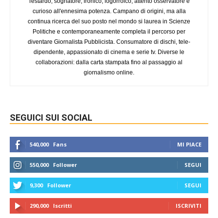
Testardo, sognatore, ironico, logorroico, attento osservatore e
curioso all'ennesima potenza. Campano di origini, ma alla
continua ricerca del suo posto nel mondo si laurea in Scienze
Politiche e contemporaneamente completa il percorso per
diventare Giornalista Pubblicista. Consumatore di dischi, tele-
dipendente, appassionato di cinema e serie tv. Diverse le
collaborazioni: dalla carta stampata fino al passaggio al
giornalismo online.
SEGUICI SUI SOCIAL
540,000
Fans
MI PIACE
550,000
Follower
SEGUI
9,300
Follower
SEGUI
290,000
Iscritti
ISCRIVITI