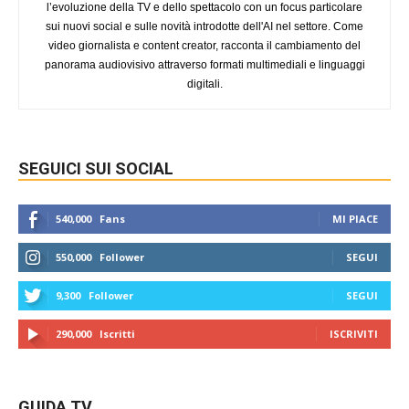
l’evoluzione della TV e dello spettacolo con un focus particolare
sui nuovi social e sulle novità introdotte dell'AI nel settore. Come
video giornalista e content creator, racconta il cambiamento del
panorama audiovisivo attraverso formati multimediali e linguaggi
digitali.
SEGUICI SUI SOCIAL
540,000
Fans
MI PIACE
550,000
Follower
SEGUI
9,300
Follower
SEGUI
290,000
Iscritti
ISCRIVITI
GUIDA TV