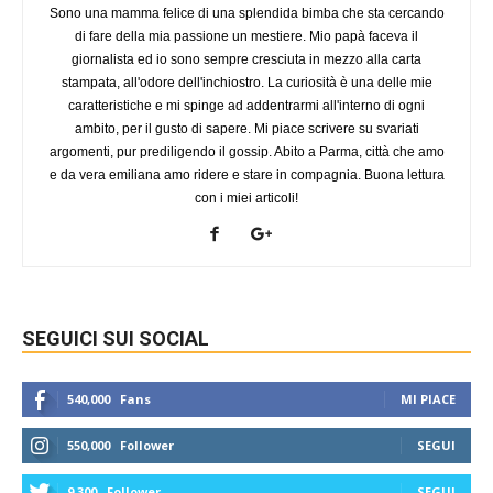
Sono una mamma felice di una splendida bimba che sta cercando
di fare della mia passione un mestiere. Mio papà faceva il
giornalista ed io sono sempre cresciuta in mezzo alla carta
stampata, all'odore dell'inchiostro. La curiosità è una delle mie
caratteristiche e mi spinge ad addentrarmi all'interno di ogni
ambito, per il gusto di sapere. Mi piace scrivere su svariati
argomenti, pur prediligendo il gossip. Abito a Parma, città che amo
e da vera emiliana amo ridere e stare in compagnia. Buona lettura
con i miei articoli!
SEGUICI SUI SOCIAL
540,000
Fans
MI PIACE
550,000
Follower
SEGUI
9,300
Follower
SEGUI