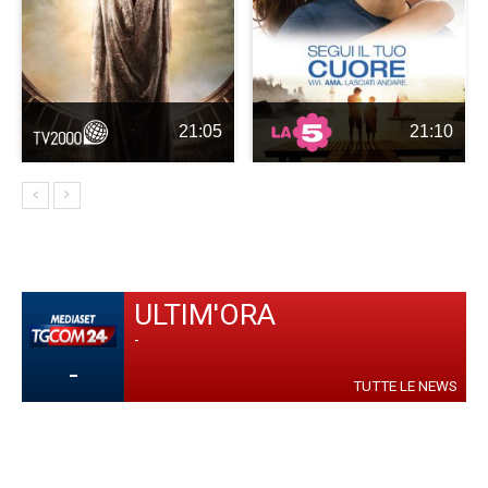
21:05
21:10
ULTIM'ORA
-
-
TUTTE LE NEWS