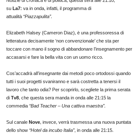
Notizie di cronaca e di politica, questa sera alle 21.10,
su
La7:
va in onda, infatti, il programma di
attualità
“Piazzapulita”.
Elizabeth Halsey (Cameron Diaz), è una professoressa di
letteratura decisamente ‘non convenzionale’ che sta per
toccare con mano il sogno di abbandonare l’insegnamento per
accasarsi e fare la bella vita con un uomo ricco.
Cos’accadrà all’insegnante dai metodi poco ortodossi quando
tutti i suoi progetti svaniranno e sarà costretta a tenersi il
lavoro che tanto odia? Per scoprirlo, scegliete la prima serata
di
Tv8
, che questa sera manda in onda alle 21:15 la
commedia
“Bad Teacher – Una cattiva maestra”.
Sul canale
Nove
, invece, verrà trasmessa una nuova puntata
dello show
“Hotel da incubo Italia”
, in onda alle 21:15.