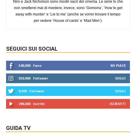
Niro e Jack Nicholson sono mostri sacri del cinema. Le serie tv che
non smetterei mai di rivedere, invece, sono ‘Gomorra’, ‘How to get
away with murder’ e ‘Lie to me’ (anche se vorrei trovare il tempo
per vedere ‘House of cards’ e ‘Mad Men’).
SEGUICI SUI SOCIAL
540,000
Fans
MI PIACE
550,000
Follower
SEGUI
9,300
Follower
SEGUI
290,000
Iscritti
ISCRIVITI
GUIDA TV