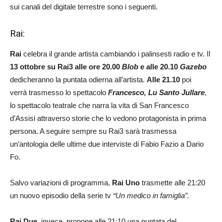
sui canali del digitale terrestre sono i seguenti.
Rai:
Rai
celebra il grande artista cambiando i palinsesti radio e tv. Il
13 ottobre su Rai3 alle ore 20.00
Blob
e alle 20.10
Gazebo
dedicheranno la puntata odierna all’artista.
Alle 21.10
poi
verrà
trasmesso lo spettacolo
Francesco, Lu Santo Jullare
,
lo spettacolo teatrale che narra la vita di San Francesco
d’Assisi attraverso storie che lo vedono protagonista in prima
persona. A seguire sempre su Rai3 sarà trasmessa
un’antologia delle ultime due interviste di Fabio Fazio a Dario
Fo.
Salvo variazioni di programma,
Rai Uno
trasmette alle 21:20
un nuovo episodio della serie tv
“Un medico in famiglia”.
Rai Due
, invece, propone alle 21:10 una puntata del