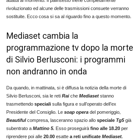
adatta al momento. Il palinsesto viene completamente
rivoluzionato ed alcune delle trasmissioni consuete verranno
sostituite. Ecco cosa si sa al riguardo fino a questo momento.
Mediaset cambia la
programmazione tv dopo la morte
di Silvio Berlusconi: i programmi
non andranno in onda
Da quando, in mattinata, si è diffusa la notizia della morte di
Silvio Berlusconi, sia le reti
Rai
che
Mediaset
stanno
trasmettendo
speciali
sulla figura e sull’operato dell’ex
Presidente del Consiglio. Le
soap opera
del pomeriggio,
Beautiful
compresa, lasceranno spazio allo
speciale
Tg5
già
subentrato a
Mattino 5.
Esso proseguirà
fino alle 18.20
per
riprendere poi alle
20.00
esatte
a reti unificate
Mediaset.