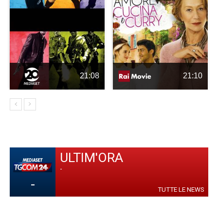
21:08
21:10
ULTIM'ORA
-
-
TUTTE LE NEWS