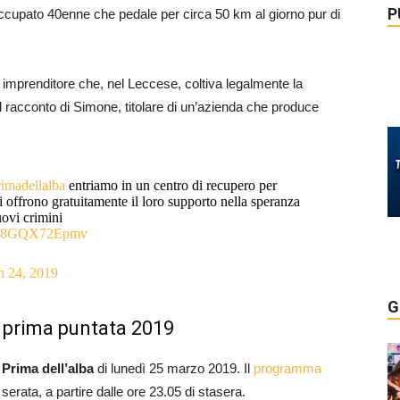
P
isoccupato 40enne che pedale per circa 50 km al giorno pur di
ne imprenditore che, nel Leccese, coltiva legalmente la
 racconto di Simone, titolare di un’azienda che produce
imadellalba
entriamo in un centro di recupero per
 offrono gratuitamente il loro supporto nella speranza
uovi crimini
com/8GQX72Epmv
 24, 2019
G
la prima puntata 2019
i
Prima dell’alba
di lunedì 25 marzo 2019. Il
programma
erata, a partire dalle ore 23.05 di stasera.