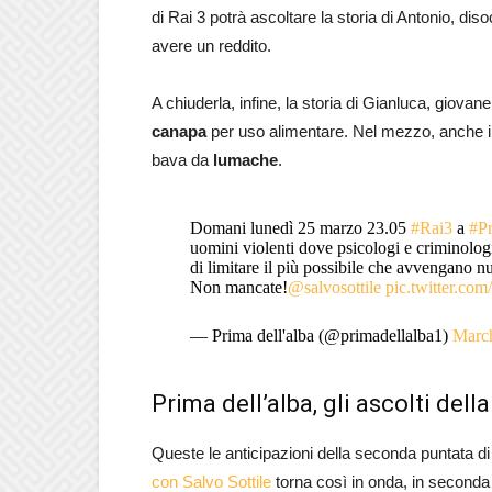
di Rai 3 potrà ascoltare la storia di Antonio, d
avere un reddito.
A chiuderla, infine, la storia di Gianluca, giova
canapa
per uso alimentare. Nel mezzo, anche il
bava da
lumache
.
Domani lunedì 25 marzo 23.05
#Rai3
a
#Pr
uomini violenti dove psicologi e criminologi
di limitare il più possibile che avvengano n
Non mancate!
@salvosottile
pic.twitter.
— Prima dell'alba (@primadellalba1)
March
Prima dell’alba, gli ascolti del
Queste le anticipazioni della seconda puntata d
con Salvo Sottile
torna così in onda, in seconda s