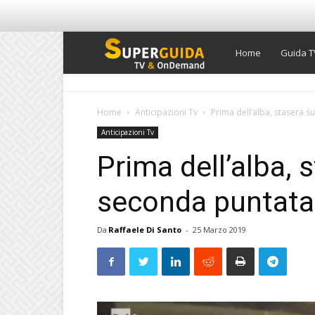
Super
Home
Guida T
Guida
Home
Anticipazioni Tv
Prima dell’alba, stasera s
Anticipazioni Tv
TV
Prima dell’alba, s
seconda puntata 
Da
Raffaele Di Santo
-
25 Marzo 2019