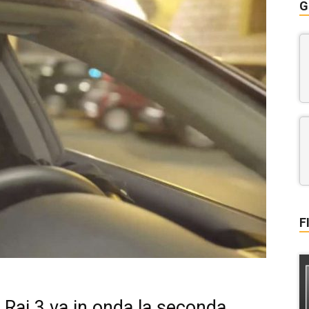
G
F
u Rai 3 va in onda la seconda