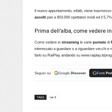
Il nuovo appuntamento, infatti, viene trasmesso
ascolti
pari a 803.000 spettatori medi ed il 5,7%
Prima dell’alba, come vedere i
Come vedere in
streaming
le varie
puntate
di
interessato a guardare o a riguardare vecchi e
farlo su RaiPlay andando su www.raiplay.it/pro
Seguici su
Google
Discover
Fonti
Pre
TAGS
rai 3