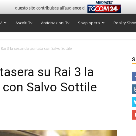
V
Ascolti Tv
Anticipazioni Tv
Soap opera
Reality Sho
u Rai 3 la seconda puntata con Salvo Sottile
S
tasera su Rai 3 la
con Salvo Sottile