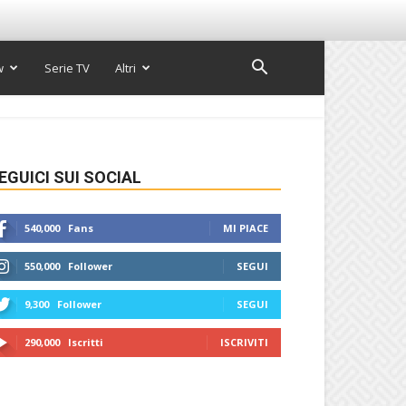
w
Serie TV
Altri
EGUICI SUI SOCIAL
540,000
Fans
MI PIACE
550,000
Follower
SEGUI
9,300
Follower
SEGUI
290,000
Iscritti
ISCRIVITI