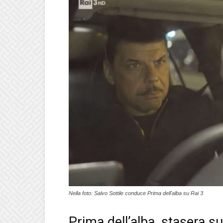
Nella foto: Salvo Sottile conduce Prima dell'alba su Rai 3
Prima dell’alba, stasera s