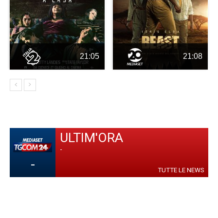
21:05
21:08
ULTIM'ORA
-
-
TUTTE LE NEWS