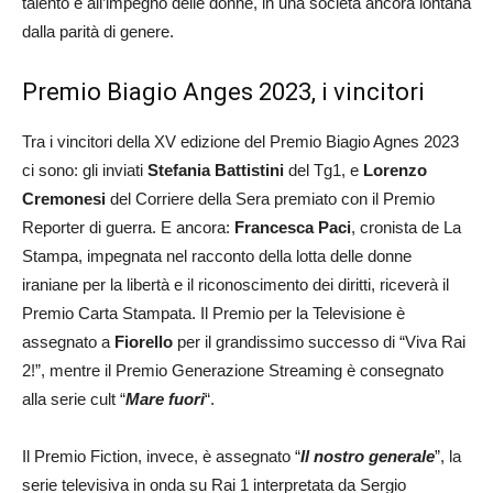
talento e all’impegno delle donne, in una società ancora lontana
dalla parità di genere.
Premio Biagio Anges 2023, i vincitori
Tra i vincitori della XV edizione del Premio Biagio Agnes 2023
ci sono: gli inviati
Stefania Battistini
del Tg1, e
Lorenzo
Cremonesi
del Corriere della Sera premiato con il Premio
Reporter di guerra. E ancora:
Francesca Paci
, cronista de La
Stampa, impegnata nel racconto della lotta delle donne
iraniane per la libertà e il riconoscimento dei diritti, riceverà il
Premio Carta Stampata. Il Premio per la Televisione è
assegnato a
Fiorello
per il grandissimo successo di “Viva Rai
2!”, mentre il Premio Generazione Streaming è consegnato
alla serie cult “
Mare fuori
“.
Il Premio Fiction, invece, è assegnato “
Il nostro generale
”, la
serie televisiva in onda su Rai 1 interpretata da Sergio