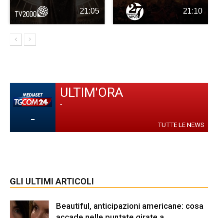
21:05
21:10
ULTIM'ORA
-
-
TUTTE LE NEWS
GLI ULTIMI ARTICOLI
Beautiful, anticipazioni americane: cosa
accade nelle puntate girate a