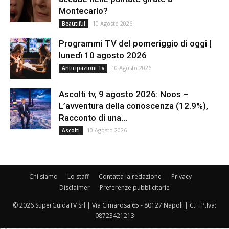
Montecarlo?
10 Agosto 2026
Beautiful
Programmi TV del pomeriggio di oggi |
lunedì 10 agosto 2026
10 Agosto 2026
Anticipazioni Tv
Ascolti tv, 9 agosto 2026: Noos –
L’avventura della conoscenza (12.9%),
Racconto di una...
10 Agosto 2026
Ascolti
Chi siamo
Lo staff
Contatta la redazione
Privacy
Disclaimer
Preferenze pubblicitarie
© 2026 SuperGuidaTV Srl | Via Cimarosa 65 - 80127 Napoli | C.F. P.Iva:
08723421213