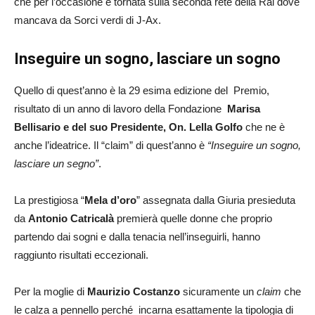
che per l’occasione è tornata sulla seconda rete della Rai dove
mancava da Sorci verdi di J-Ax.
Inseguire un sogno, lasciare un sogno
Quello di quest’anno è la 29 esima edizione del Premio,
risultato di un anno di lavoro della Fondazione
Marisa
Bellisario e del suo Presidente, On. Lella Golfo
che ne è
anche l’ideatrice. Il “claim” di quest’anno è
“Inseguire un sogno,
lasciare un segno”
.
La prestigiosa “
Mela d’oro
” assegnata dalla Giuria presieduta
da
Antonio Catricalà
premierà quelle donne che proprio
partendo dai sogni e dalla tenacia nell’inseguirli, hanno
raggiunto risultati eccezionali.
Per la moglie di
Maurizio Costanzo
sicuramente un
claim
che
le calza a pennello perché incarna esattamente la tipologia di