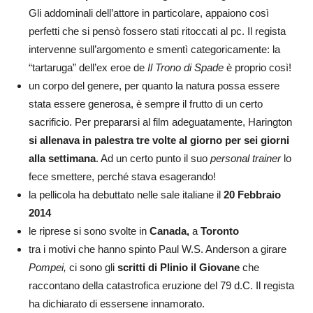
Gli addominali dell’attore in particolare, appaiono così
perfetti che si pensò fossero stati ritoccati al pc. Il regista
intervenne sull’argomento e smentì categoricamente: la
“tartaruga” dell’ex eroe de
Il Trono di Spade
è proprio così!
un corpo del genere, per quanto la natura possa essere
stata essere generosa, è sempre il frutto di un certo
sacrificio. Per prepararsi al film adeguatamente, Harington
si allenava in palestra tre volte al giorno per sei giorni
alla settimana
. Ad un certo punto il suo
personal trainer
lo
fece smettere, perché stava esagerando!
la pellicola ha debuttato nelle sale italiane il
20 Febbraio
2014
le riprese si sono svolte in
Canada,
a
Toronto
tra i motivi che hanno spinto Paul W.S. Anderson a girare
Pompei,
ci sono gli
scritti
di Plinio il Giovane
che
raccontano della catastrofica eruzione del 79 d.C. Il regista
ha dichiarato di essersene innamorato.