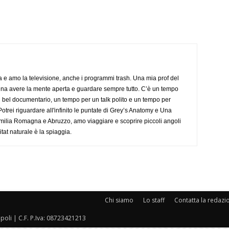
a e amo la televisione, anche i programmi trash. Una mia prof del
gna avere la mente aperta e guardare sempre tutto. C’è un tempo
 bel documentario, un tempo per un talk polito e un tempo per
trei riguardare all'infinito le puntate di Grey’s Anatomy e Una
ilia Romagna e Abruzzo, amo viaggiare e scoprire piccoli angoli
tat naturale è la spiaggia.
Chi siamo
Lo staff
Contatta la redazi
oli | C.F. P.Iva: 08723421213