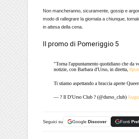
Non mancheranno, sicuramente, gossip e argomen
modo di rallegrare la giornata a chiunque, tornat
in attesa della cena.
Il promo di Pomeriggio 5
"Torna l'appuntamento quotidiano che da voce
notizie, con Barbara d'Urso, in diretta,
#pom
Ti stiamo aspettando a braccia aperte Q
— ? Il D'Urso Club ? (@durso_club)
Augus
Seguici su
Google
Discover
Fonti
Pre