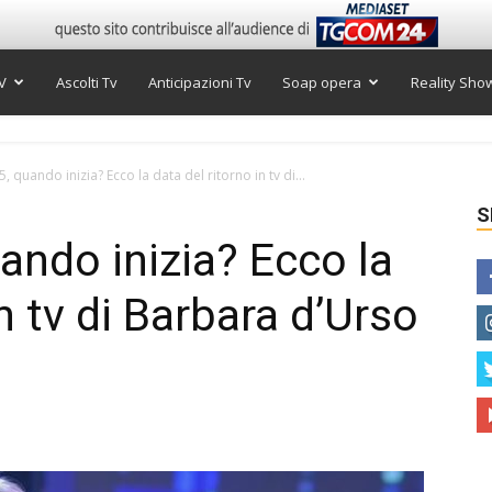
V
Ascolti Tv
Anticipazioni Tv
Soap opera
Reality Sho
 quando inizia? Ecco la data del ritorno in tv di...
S
ando inizia? Ecco la
in tv di Barbara d’Urso