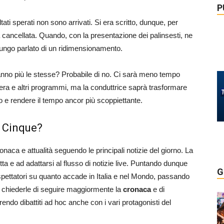
P
ltati sperati non sono arrivati. Si era scritto, dunque, per
 cancellata. Quando, con la presentazione dei palinsesti, ne
 lungo parlato di un ridimensionamento.
nno più le stesse? Probabile di no. Ci sarà meno tempo
era e altri programmi, ma la conduttrice saprà trasformare
o e rendere il tempo ancor più scoppiettante.
o Cinque?
ca e attualità seguendo le principali notizie del giorno. La
tta e ad adattarsi al flusso di notizie live. Puntando dunque
G
espettatori su quanto accade in Italia e nel Mondo, passando
i chiederle di seguire maggiormente la
cronaca
e di
endo dibattiti ad hoc anche con i vari protagonisti del