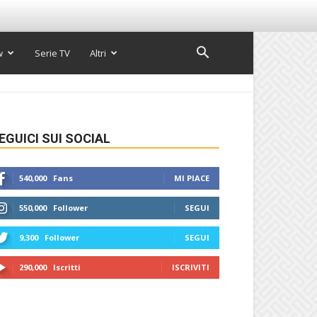
w
Serie TV
Altri
EGUICI SUI SOCIAL
540,000
Fans
MI PIACE
550,000
Follower
SEGUI
9,300
Follower
SEGUI
290,000
Iscritti
ISCRIVITI