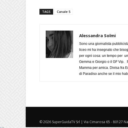
TAGS
Canale 5
Alessandra Solmi
Sono una giornalista pubblicist
liceo mi ha insegnato che biso
per ogni cosa: un tempo per un
Gemma e Giorgio o il GF Vip. Po
Mamma per amica. Divisa fra Em
di Paradiso anche se il mio habi
© 2026 SuperGuidaTV Srl | Via Cimarosa 65 - 80127 Nap