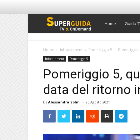
Super
Home
Guida T
Guida
Home
Infotainment
Pomeriggio 5
Pomeriggio 5,
Infotainment
Pomeriggio 5
TV
Pomeriggio 5, qu
data del ritorno 
Da
Alessandra Solmi
-
25 Agosto 2021