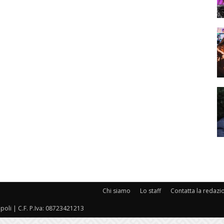
Chi siamo
Lo staff
Contatta la redazi
oli | C.F. P.Iva: 08723421213