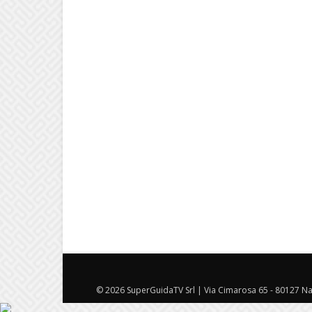
© 2026 SuperGuidaTV Srl | Via Cimarosa 65 - 80127 Nap