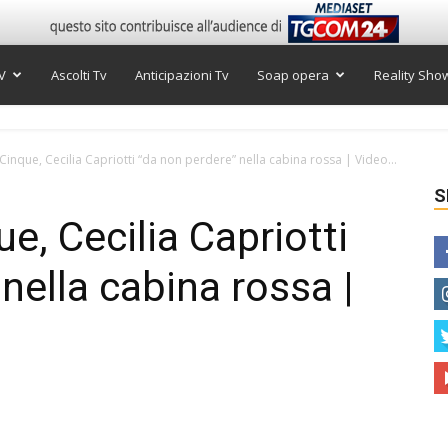
V
Ascolti Tv
Anticipazioni Tv
Soap opera
Reality Sho
inque, Cecilia Capriotti “da non perdere” nella cabina rossa | Video...
S
e, Cecilia Capriotti
nella cabina rossa |