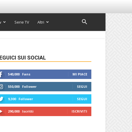
w
Serie TV
Altri
EGUICI SUI SOCIAL
540,000
Fans
MI PIACE
550,000
Follower
SEGUI
9,300
Follower
SEGUI
290,000
Iscritti
ISCRIVITI