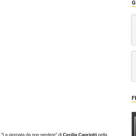
G
F
 “La giornata da non perdere” di
Cecilia Capriotti
nella