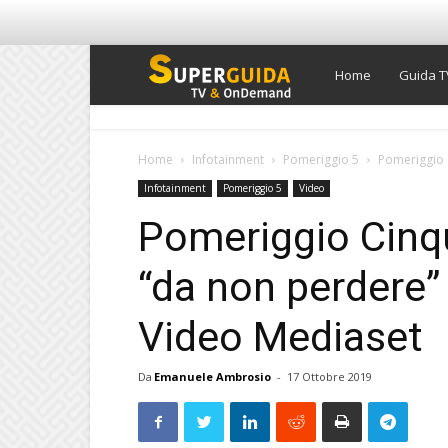
Super
Home
Guida T
Guida
Home
Infotainment
Pomeriggio 5
Pomeriggio C
Infotainment
Pomeriggio 5
Video
TV
Pomeriggio Cinqu
“da non perdere” 
Video Mediaset
Da
Emanuele Ambrosio
-
17 Ottobre 2019