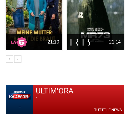
21:10
21:14
ULTIM'ORA
-
-
TUTTE LE NEWS