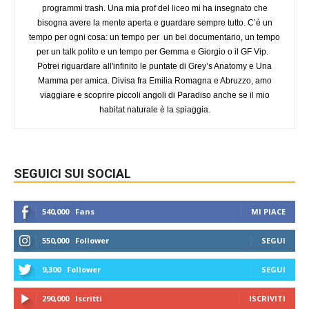
programmi trash. Una mia prof del liceo mi ha insegnato che
bisogna avere la mente aperta e guardare sempre tutto. C’è un
tempo per ogni cosa: un tempo per un bel documentario, un tempo
per un talk polito e un tempo per Gemma e Giorgio o il GF Vip.
Potrei riguardare all'infinito le puntate di Grey’s Anatomy e Una
Mamma per amica. Divisa fra Emilia Romagna e Abruzzo, amo
viaggiare e scoprire piccoli angoli di Paradiso anche se il mio
habitat naturale è la spiaggia.
SEGUICI SUI SOCIAL
540,000
Fans
MI PIACE
550,000
Follower
SEGUI
9,300
Follower
SEGUI
290,000
Iscritti
ISCRIVITI