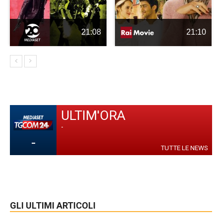
21:08
21:10
ULTIM'ORA
-
-
TUTTE LE NEWS
GLI ULTIMI ARTICOLI