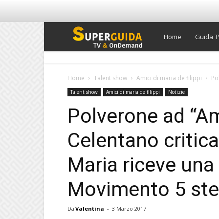
Super
Home
Guida T
Guida
Home
Talent show
Amici di maria de filippi
Po
Talent show
Amici di maria de filippi
Notizie
TV
Polverone ad “Am
Celentano critica
Maria riceve una 
Movimento 5 ste
Da
Valentina
-
3 Marzo 2017