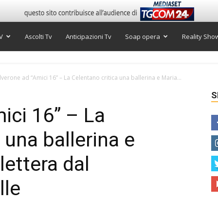
V
Ascolti Tv
Anticipazioni Tv
Soap opera
Reality Sho
lverone ad “Amici 16” – La Celentano critica una ballerina e Maria...
S
ici 16” – La
 una ballerina e
lettera dal
lle