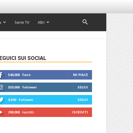
w
Serie TV
Altri
EGUICI SUI SOCIAL
540,000
Fans
MI PIACE
550,000
Follower
SEGUI
9,300
Follower
SEGUI
290,000
Iscritti
ISCRIVITI