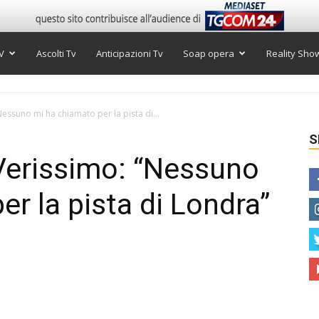
V
Ascolti Tv
Anticipazioni Tv
Soap opera
Reality Sho
Nessuno mi ha chiamato per la pista di...
S
 Verissimo: “Nessuno
r la pista di Londra”