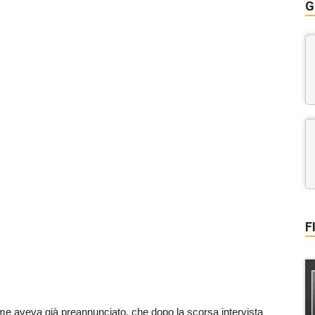
G
F
e aveva già preannunciato, che dopo la scorsa intervista