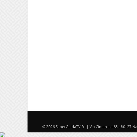
© 2026 SuperGuidaTV Srl | Via Cimarosa 65 - 80127 Nap