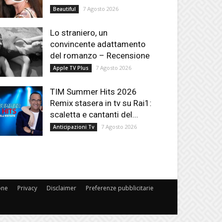
7 Agosto 2026
Beautiful
Lo straniero, un
convincente adattamento
del romanzo – Recensione
7 Agosto 2026
Apple TV Plus
TIM Summer Hits 2026
Remix stasera in tv su Rai1:
scaletta e cantanti del...
7 Agosto 2026
Anticipazioni Tv
one
Privacy
Disclaimer
Preferenze pubblicitarie