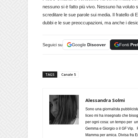
nessuno si è fatto più vivo. Nessuno ha voluto 
screditare le sue parole sui media. Il fratello di 
dubbi e le sue preoccupazioni, ma anche i deside
Seguici su
Google
Discover
Fonti
Pre
TAGS
Canale 5
Alessandra Solmi
Sono una giornalista pubblicist
liceo mi ha insegnato che biso
per ogni cosa: un tempo per un
Gemma e Giorgio o il GF Vip. Po
Mamma per amica. Divisa fra Em