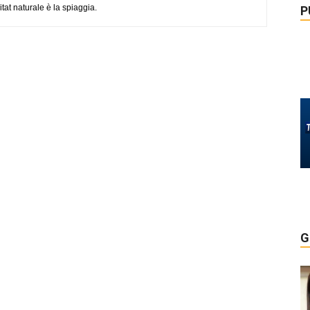
tat naturale è la spiaggia.
P
G