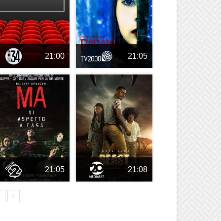
21:00
21:05
21:05
21:08