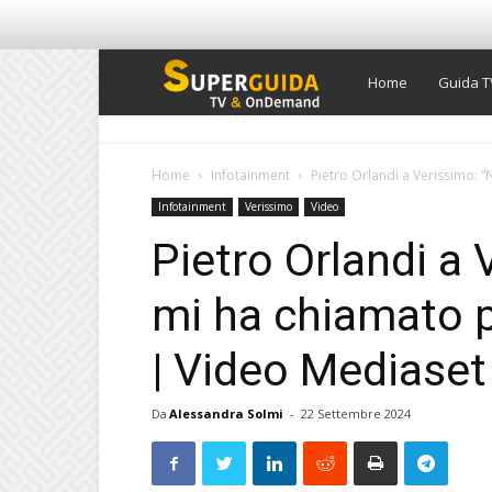
Super
Home
Guida T
Guida
Home
Infotainment
Pietro Orlandi a Verissimo: “
Infotainment
Verissimo
Video
TV
Pietro Orlandi a
mi ha chiamato pe
| Video Mediaset
Da
Alessandra Solmi
-
22 Settembre 2024