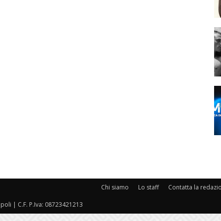
Chi siamo
Lo staff
Contatta la redazi
oli | C.F. P.Iva: 08723421213