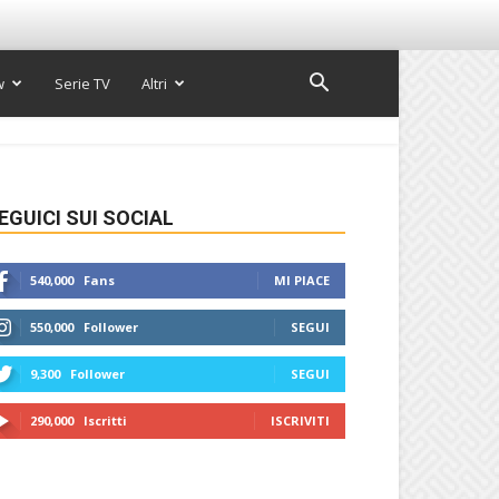
w
Serie TV
Altri
EGUICI SUI SOCIAL
540,000
Fans
MI PIACE
550,000
Follower
SEGUI
9,300
Follower
SEGUI
290,000
Iscritti
ISCRIVITI