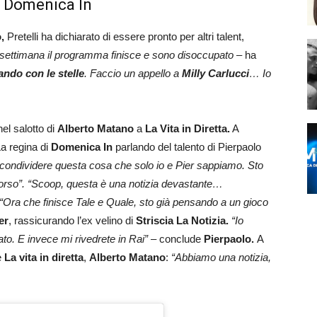
 a Domenica In
,
Pretelli ha dichiarato di essere pronto per altri talent,
 settimana il programma finisce e sono disoccupato
– ha
ando con le stelle
. Faccio un appello a
Milly Carlucci
… Io
el salotto di
Alberto
Matano
a
La Vita in Diretta.
A
a regina di
Domenica
In
parlando del talento di Pierpaolo
 condividere questa cosa che solo io e Pier sappiamo. Sto
orso”.
“Scoop, questa è una notizia devastante…
“Ora che finisce Tale e Quale, sto già pensando a un gioco
er
, rassicurando l’ex velino di
Striscia La Notizia.
“Io
to. E invece mi rivedrete in Rai”
– conclude
Pierpaolo.
A
e
La vita in diretta
,
Alberto Matano
:
“Abbiamo una notizia,