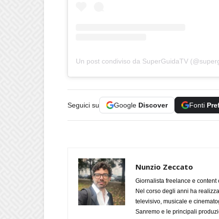
Un post condiviso da SuperGuidaTV (@superg
Seguici su
Google
Discover
Fonti
Pre
Nunzio Zeccato
Giornalista freelance e content 
Nel corso degli anni ha realizz
televisivo, musicale e cinematog
Sanremo e le principali produzi