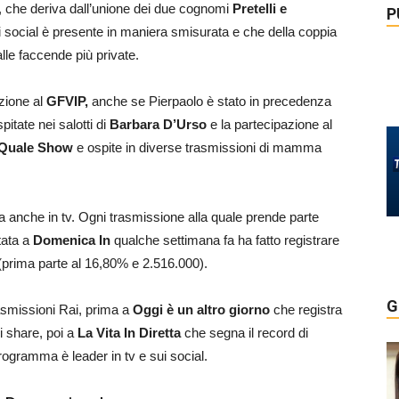
, che deriva dall’unione dei due cognomi
Pretelli e
P
i social è presente in maniera smisurata e che della coppia
alle faccende più private.
azione al
GFVIP,
anche se Pierpaolo è stato in precedenza
pitate nei salotti di
Barbara D’Urso
e la partecipazione al
 Quale Show
e ospite in diverse trasmissioni di mamma
a anche in tv. Ogni trasmissione alla quale prende parte
tata a
Domenica In
qualche settimana fa ha fatto registrare
(prima parte al 16,80% e 2.516.000).
G
trasmissioni Rai, prima a
Oggi è un altro giorno
che registra
i share, poi a
La Vita In Diretta
che segna il record di
rogramma è leader in tv e sui social.