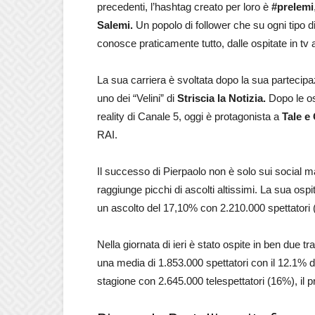
precedenti, l’hashtag creato per loro è
#prelemi
Salemi.
Un popolo di follower che su ogni tipo d
conosce praticamente tutto, dalle ospitate in tv 
La sua carriera è svoltata dopo la sua partecip
uno dei “Velini” di
Striscia la Notizia.
Dopo le os
reality di Canale 5, oggi è protagonista a
Tale e
RAI.
Il successo di Pierpaolo non è solo sui social m
raggiunge picchi di ascolti altissimi. La sua ospi
un ascolto del 17,10% con 2.210.000 spettatori 
Nella giornata di ieri è stato ospite in ben due 
una media di 1.853.000 spettatori con il 12.1% d
stagione con 2.645.000 telespettatori (16%), il p