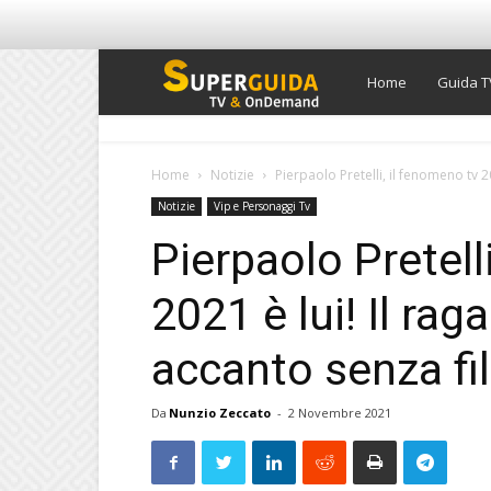
Super
Home
Guida T
Guida
Home
Notizie
Pierpaolo Pretelli, il fenomeno tv 20
Notizie
Vip e Personaggi Tv
TV
Pierpaolo Pretell
2021 è lui! Il rag
accanto senza fil
Da
Nunzio Zeccato
-
2 Novembre 2021