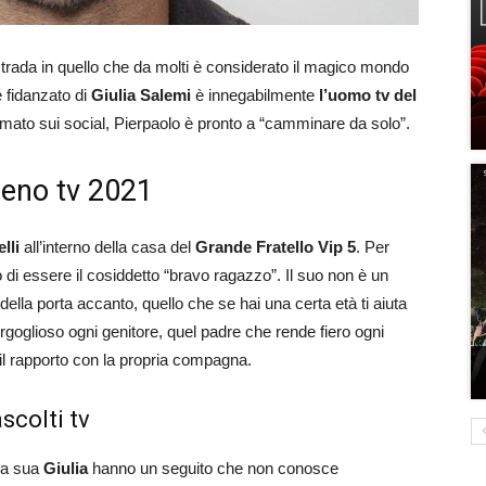
trada in quello che da molti è considerato il magico mondo
 fidanzato di
Giulia Salemi
è innegabilmente
l’uomo tv del
amato sui social, Pierpaolo è pronto a “camminare da solo”.
omeno tv 2021
lli
all’interno della casa del
Grande Fratello Vip 5
. Per
 di essere il cosiddetto “bravo ragazzo”. Il suo non è un
della porta accanto, quello che se hai una certa età ti aiuta
orgoglioso ogni genitore, quel padre che rende fiero ogni
 il rapporto con la propria compagna.
scolti tv
 la sua
Giulia
hanno un seguito che non conosce