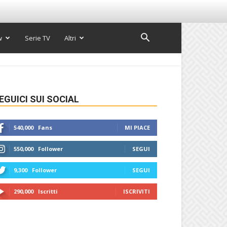
w
Serie TV
Altri
EGUICI SUI SOCIAL
540,000
Fans
MI PIACE
550,000
Follower
SEGUI
9,300
Follower
SEGUI
290,000
Iscritti
ISCRIVITI