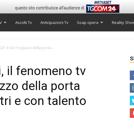
V
Ascolti Tv
Anticipazioni Tv
Soap opera
Reality Sho
21 è lui! Il ragazzo della porta...
S
i, il fenomeno tv
azzo della porta
tri e con talento