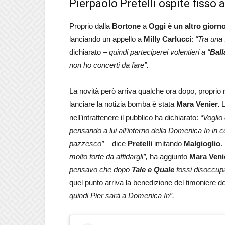
Pierpaolo Pretelli ospite fisso
Proprio dalla
Bortone
a
Oggi è un altro giorno
lanciando un appello a
Milly Carlucci
:
“Tra una
dichiarato –
quindi parteciperei volentieri a “
Ball
non ho concerti da fare”.
La novità però arriva qualche ora dopo, proprio n
lanciare la notizia bomba è stata
Mara Venier.
L
nell’intrattenere il pubblico ha dichiarato:
“Voglio
pensando a lui all’interno della Domenica In in c
pazzesco”
– dice
Pretelli
imitando
Malgioglio
.
molto forte da affidargli”,
ha aggiunto
Mara Veni
pensavo che dopo
Tale e Quale
fossi disoccupa
quel punto arriva la benedizione del timoniere d
quindi Pier sarà a Domenica In”.