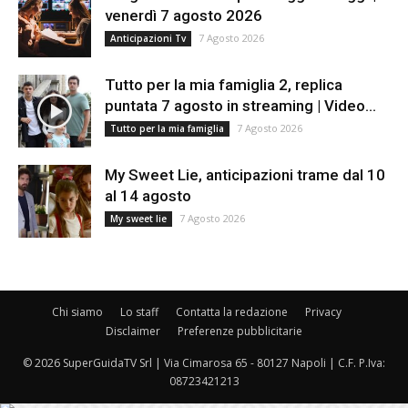
venerdì 7 agosto 2026
7 Agosto 2026
Anticipazioni Tv
Tutto per la mia famiglia 2, replica
puntata 7 agosto in streaming | Video...
7 Agosto 2026
Tutto per la mia famiglia
My Sweet Lie, anticipazioni trame dal 10
al 14 agosto
7 Agosto 2026
My sweet lie
Chi siamo
Lo staff
Contatta la redazione
Privacy
Disclaimer
Preferenze pubblicitarie
© 2026 SuperGuidaTV Srl | Via Cimarosa 65 - 80127 Napoli | C.F. P.Iva:
08723421213