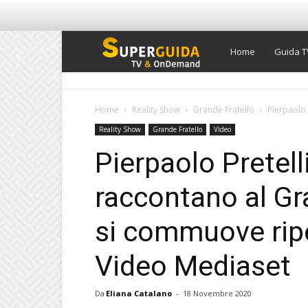
Super
Home
Guida T
Guida
Home
Reality Show
Grande Fratello
Pierpaolo 
Reality Show
Grande Fratello
Video
TV
Pierpaolo Pretell
raccontano al Gra
si commuove ripe
Video Mediaset
Da
Eliana Catalano
-
18 Novembre 2020