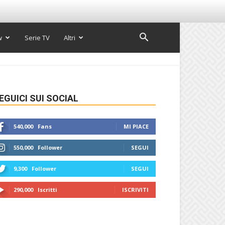
w
Serie TV
Altri
EGUICI SUI SOCIAL
540,000
Fans
MI PIACE
550,000
Follower
SEGUI
9,300
Follower
SEGUI
290,000
Iscritti
ISCRIVITI