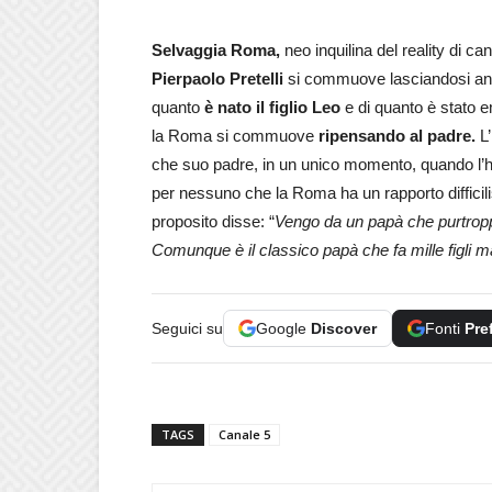
Selvaggia Roma,
neo inquilina del reality di ca
Pierpaolo Pretelli
si commuove lasciandosi andar
quanto
è nato il figlio Leo
e di quanto è stato em
la Roma si commuove
ripensando al padre.
L’
che suo padre, in un unico momento, quando l’h
per nessuno che la Roma ha un rapporto difficil
proposito disse: “
Vengo da un papà che purtropp
Comunque è il classico papà che fa mille figli m
Seguici su
Google
Discover
Fonti
Pre
TAGS
Canale 5