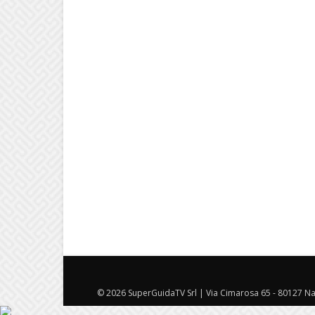
© 2026 SuperGuidaTV Srl | Via Cimarosa 65 - 80127 Nap