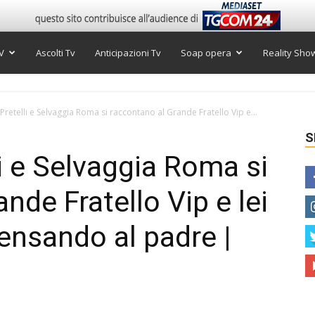
V
Ascolti Tv
Anticipazioni Tv
Soap opera
Reality Sho
Pretelli e Selvaggia Roma si raccontano al Grande Fratello Vip e...
S
i e Selvaggia Roma si
nde Fratello Vip e lei
nsando al padre |