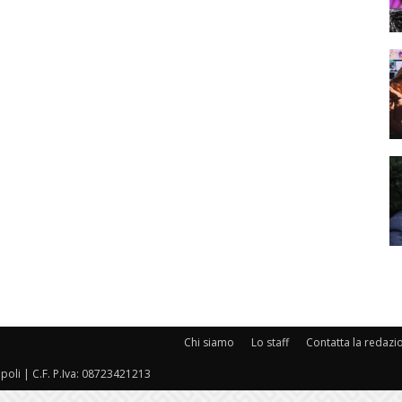
Chi siamo
Lo staff
Contatta la redazi
oli | C.F. P.Iva: 08723421213