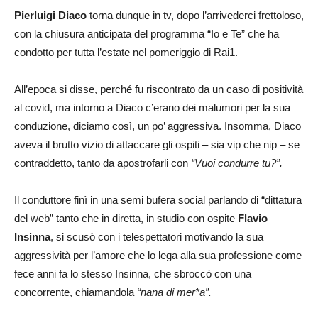
Pierluigi Diaco
torna dunque in tv, dopo l’arrivederci frettoloso,
con la chiusura anticipata del programma “Io e Te” che ha
condotto per tutta l’estate nel pomeriggio di Rai1.
All’epoca si disse, perché fu riscontrato da un caso di positività
al covid, ma intorno a Diaco c’erano dei malumori per la sua
conduzione, diciamo così, un po’ aggressiva. Insomma, Diaco
aveva il brutto vizio di attaccare gli ospiti – sia vip che nip – se
contraddetto, tanto da apostrofarli con
“Vuoi condurre tu?”.
Il conduttore finì in una semi bufera social parlando di “dittatura
del web” tanto che in diretta, in studio con ospite
Flavio
Insinna
, si scusò con i telespettatori motivando la sua
aggressività per l’amore che lo lega alla sua professione come
fece anni fa lo stesso Insinna, che sbroccò con una
concorrente, chiamandola
“nana di mer*a”.