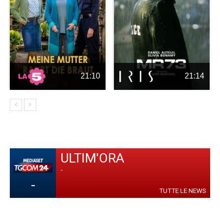
21:10
21:14
ULTIM'ORA
-
-
TUTTE LE NEWS