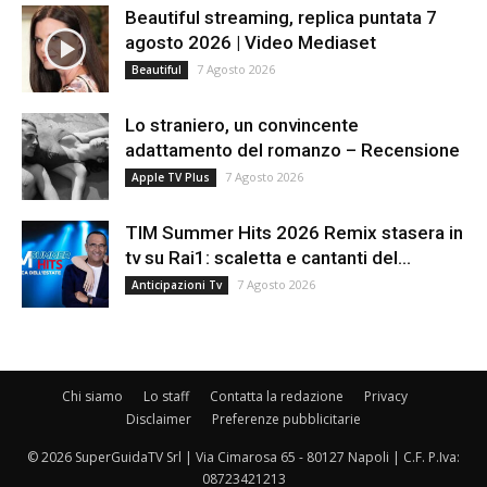
Beautiful streaming, replica puntata 7
agosto 2026 | Video Mediaset
7 Agosto 2026
Beautiful
Lo straniero, un convincente
adattamento del romanzo – Recensione
7 Agosto 2026
Apple TV Plus
TIM Summer Hits 2026 Remix stasera in
tv su Rai1: scaletta e cantanti del...
7 Agosto 2026
Anticipazioni Tv
Chi siamo
Lo staff
Contatta la redazione
Privacy
Disclaimer
Preferenze pubblicitarie
© 2026 SuperGuidaTV Srl | Via Cimarosa 65 - 80127 Napoli | C.F. P.Iva:
08723421213