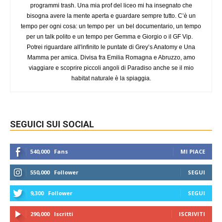
programmi trash. Una mia prof del liceo mi ha insegnato che
bisogna avere la mente aperta e guardare sempre tutto. C’è un
tempo per ogni cosa: un tempo per un bel documentario, un tempo
per un talk polito e un tempo per Gemma e Giorgio o il GF Vip.
Potrei riguardare all'infinito le puntate di Grey’s Anatomy e Una
Mamma per amica. Divisa fra Emilia Romagna e Abruzzo, amo
viaggiare e scoprire piccoli angoli di Paradiso anche se il mio
habitat naturale è la spiaggia.
SEGUICI SUI SOCIAL
540,000
Fans
MI PIACE
550,000
Follower
SEGUI
9,300
Follower
SEGUI
290,000
Iscritti
ISCRIVITI