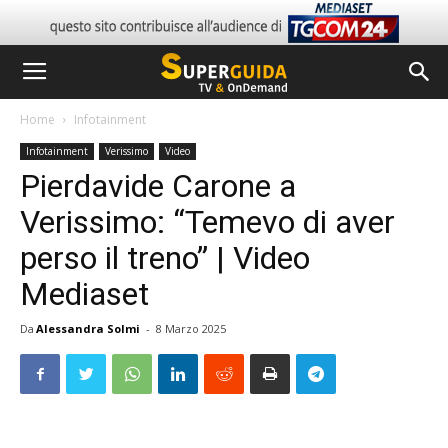
Home
Infotainment
Infotainment
Verissimo
Video
Pierdavide Carone a
Verissimo: “Temevo di aver
perso il treno” | Video
Mediaset
Da
Alessandra Solmi
-
8 Marzo 2025