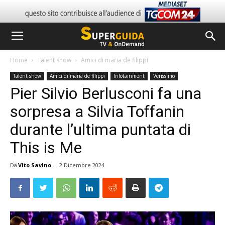
Home
Talent show
Amici di maria de filippi
Talent show
Amici di maria de filippi
Infotainment
Verissimo
Pier Silvio Berlusconi fa una
sorpresa a Silvia Toffanin
durante l’ultima puntata di
This is Me
Da
Vito Savino
-
2 Dicembre 2024