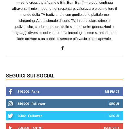
— sono cresciuto a “pane e Bim Bum Bam” — e oggi continua
attraverso il mio impegno nel raccontare, valorizzare e connettere il
mondo della TV tradizionale con quello delle piattaforme
streaming. Appassionato di serie TV, in particolare crime e
poliziesche, credo nel potere delle storie di unire generazioni e
linguaggi diversi, e nel valore della tecnologia come strumento per
farle arrivare a un pubblico sempre più vasto e consapevole.
SEGUICI SUI SOCIAL
540,000
Fans
MI PIACE
550,000
Follower
SEGUI
9,300
Follower
SEGUI
290,000
Iscritti
ISCRIVITI