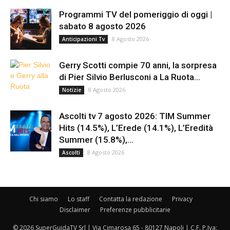
Programmi TV del pomeriggio di oggi |
sabato 8 agosto 2026
8 Agosto 2026
Anticipazioni Tv
Gerry Scotti compie 70 anni, la sorpresa
di Pier Silvio Berlusconi a La Ruota...
8 Agosto 2026
Notizie
Ascolti tv 7 agosto 2026: TIM Summer
Hits (14.5%), L’Erede (14.1%), L’Eredità
Summer (15.8%),...
8 Agosto 2026
Ascolti
Chi siamo
Lo staff
Contatta la redazione
Privacy
Disclaimer
Preferenze pubblicitarie
© 2026 SuperGuidaTV Srl | Via Cimarosa 65 - 80127 Napoli | C.F. P.Iva: