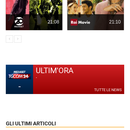
21:08
21:10
ULTIM'ORA
-
-
TUTTE LE NEWS
GLI ULTIMI ARTICOLI