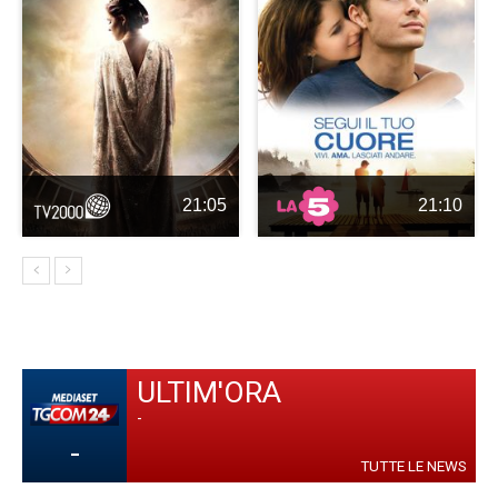
21:05
21:10
ULTIM'ORA
-
-
TUTTE LE NEWS