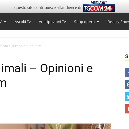
V
Ascolti Tv
Anticipazioni Tv
Soap opera
Reality Sho
nioni e recensioni del film
S
imali – Opinioni e
lm