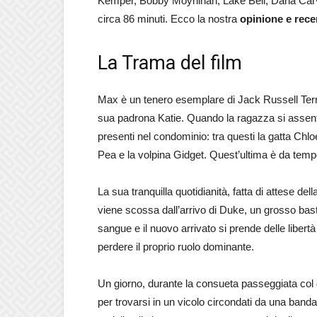
Kemper, Bobby Moynihan, Lake Bell, Dana Carvey
circa 86 minuti. Ecco la nostra
opinione e rec
La Trama del film
Max è un tenero esemplare di Jack Russell Terr
sua padrona Katie. Quando la ragazza si assenta d
presenti nel condominio: tra questi la gatta Chloe
Pea e la volpina Gidget. Quest’ultima è da temp
La sua tranquilla quotidianità, fatta di attese de
viene scossa dall’arrivo di Duke, un grosso bas
sangue e il nuovo arrivato si prende delle liber
perdere il proprio ruolo dominante.
Un giorno, durante la consueta passeggiata col 
per trovarsi in un vicolo circondati da una banda d