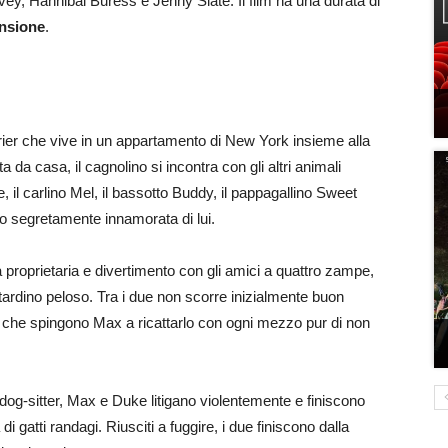
, Hannibal Buress e Jenny Slate. Il film ha una durata di
ensione
.
ier che vive in un appartamento di New York insieme alla
a casa, il cagnolino si incontra con gli altri animali
, il carlino Mel, il bassotto Buddy, il pappagallino Sweet
o segretamente innamorata di lui.
lla proprietaria e divertimento con gli amici a quattro zampe,
tardino peloso. Tra i due non scorre inizialmente buon
tà che spingono Max a ricattarlo con ogni mezzo pur di non
dog-sitter, Max e Duke litigano violentemente e finiscono
i gatti randagi. Riusciti a fuggire, i due finiscono dalla