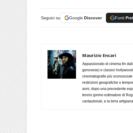
Seguici su
Google
Discover
Fonti
Pre
Maurizio Encari
Appassionato di cinema fin dall
genovese) e classici hollywoodian
cinematografie più sconosciute 
restrizioni geografiche o tempora
anni, dopo una precedente esper
tennis (primo estimatore di Roge
cantautoriali, e la birra artigi