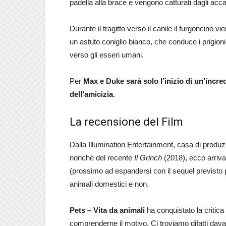
padella alla brace e vengono catturati dagli acc
Durante il tragitto verso il canile il furgoncino v
un astuto coniglio bianco, che conduce i prigionier
verso gli esseri umani.
Per
Max e Duke sarà solo l’inizio di un’incred
dell’amicizia
.
La recensione del Film
Dalla Illumination Entertainment, casa di produz
nonché del recente
Il Grinch
(2018), ecco arrivar
(prossimo ad espandersi con il sequel previsto pe
animali domestici e non.
Pets – Vita da animali
ha conquistato la critica e
comprenderne il motivo. Ci troviamo difatti dav