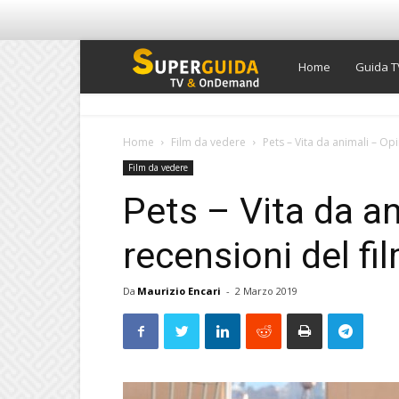
Super
Home
Guida T
Guida
Home
Film da vedere
Pets – Vita da animali – Opi
Film da vedere
TV
Pets – Vita da an
recensioni del fi
Da
Maurizio Encari
-
2 Marzo 2019