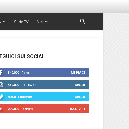
w
Serie TV
Altri
EGUICI SUI SOCIAL
540,000
Fans
MI PIACE
550,000
Follower
SEGUI
9,300
Follower
SEGUI
290,000
Iscritti
ISCRIVITI