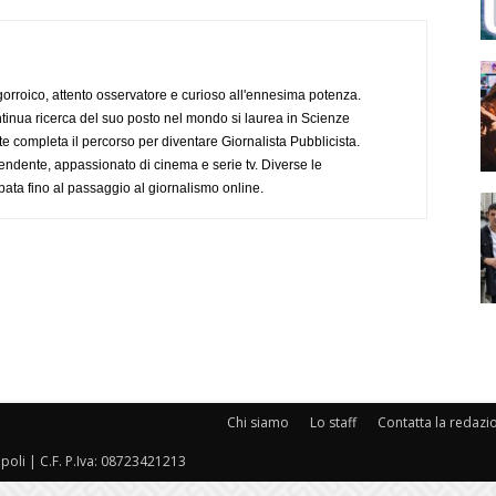
ogorroico, attento osservatore e curioso all'ennesima potenza.
tinua ricerca del suo posto nel mondo si laurea in Scienze
completa il percorso per diventare Giornalista Pubblicista.
endente, appassionato di cinema e serie tv. Diverse le
pata fino al passaggio al giornalismo online.
Chi siamo
Lo staff
Contatta la redazi
oli | C.F. P.Iva: 08723421213