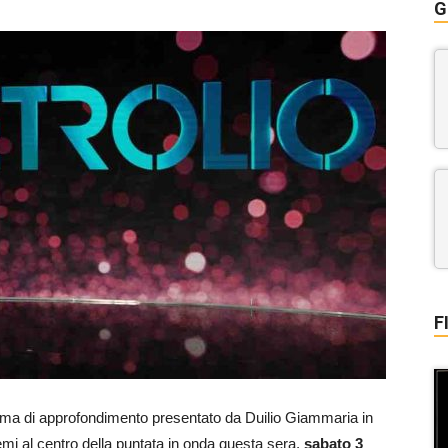
G
F
amma di approfondimento presentato da Duilio Giammaria in
temi al centro della puntata in onda questa sera,
sabato 3