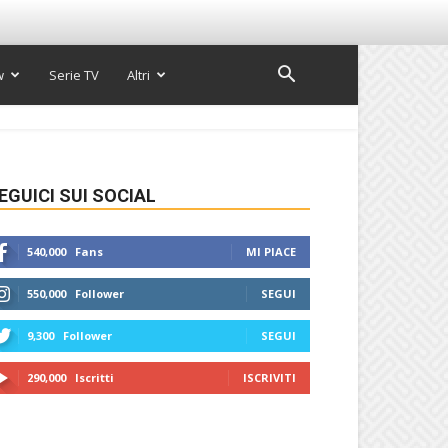
w
Serie TV
Altri
EGUICI SUI SOCIAL
540,000
Fans
MI PIACE
550,000
Follower
SEGUI
9,300
Follower
SEGUI
290,000
Iscritti
ISCRIVITI