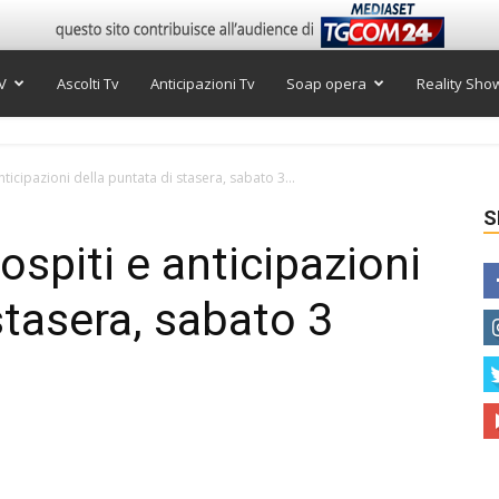
V
Ascolti Tv
Anticipazioni Tv
Soap opera
Reality Sho
anticipazioni della puntata di stasera, sabato 3...
S
ospiti e anticipazioni
stasera, sabato 3