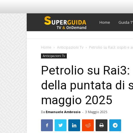
Super
Home
Guida T
Guida
Home
Anticipazioni Tv
Petrolio su Rai3: ospiti e 
Anticipazioni Tv
TV
Petrolio su Rai3: 
della puntata di 
maggio 2025
Da
Emanuele Ambrosio
-
3 Maggio 2025