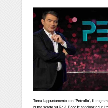
Torna l’appuntamento con “
Petrolio
”, il progr
prima serata su Rai3. Ecco le anticipazioni e i 