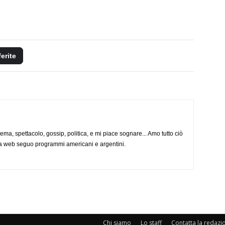
ferite
nema, spettacolo, gossip, politica, e mi piace sognare... Amo tutto ciò
via web seguo programmi americani e argentini.
Chi siamo
Lo staff
Contatta la redazi