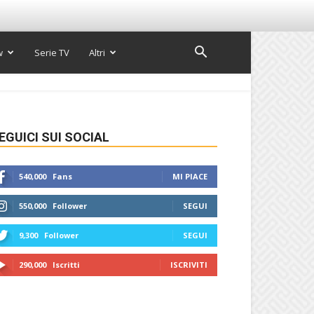
w
Serie TV
Altri
EGUICI SUI SOCIAL
540,000
Fans
MI PIACE
550,000
Follower
SEGUI
9,300
Follower
SEGUI
290,000
Iscritti
ISCRIVITI