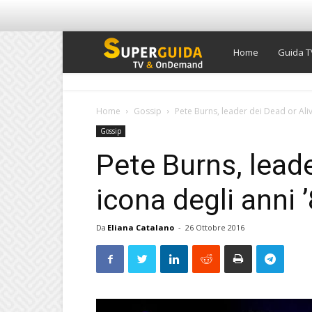
Super
Home
Guida T
Guida
Home
Gossip
Pete Burns, leader dei Dead or Alive
Gossip
TV
Pete Burns, leade
icona degli anni 
Da
Eliana Catalano
-
26 Ottobre 2016