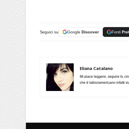
Seguici su
Google
Discover
Fonti
Pre
Eliana Catalano
Mi piace leggere, seguire tv, ci
che è latino/americano infatti 