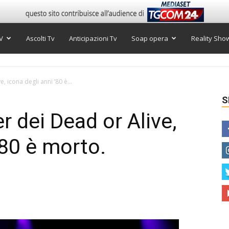
V
Ascolti Tv
Anticipazioni Tv
Soap opera
Reality Sho
, icona degli anni ’80 è...
S
r dei Dead or Alive,
’80 è morto.