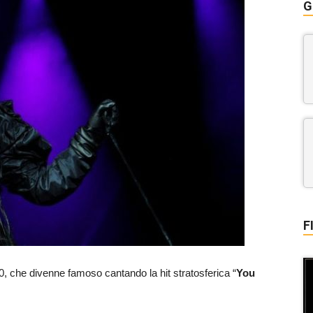
G
F
 80, che divenne famoso cantando la hit stratosferica “
You