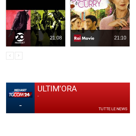
21:08
21:10
ULTIM'ORA
-
-
TUTTE LE NEWS