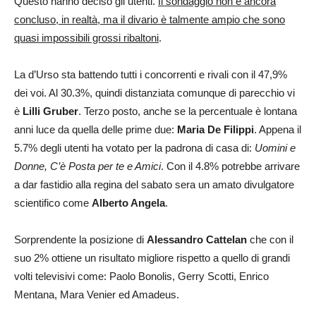
Questo hanno deciso gli utenti.
Il sondaggio non è ancora
concluso, in realtà, ma il divario è talmente ampio che sono
quasi impossibili grossi ribaltoni
.
La d’Urso sta battendo tutti i concorrenti e rivali con il 47,9%
dei voi. Al 30.3%, quindi distanziata comunque di parecchio vi
è
Lilli Gruber
. Terzo posto, anche se la percentuale è lontana
anni luce da quella delle prime due:
Maria De Filippi
. Appena il
5.7% degli utenti ha votato per la padrona di casa di:
Uomini e
Donne, C’è Posta per te e Amici
. Con il 4.8% potrebbe arrivare
a dar fastidio alla regina del sabato sera un amato divulgatore
scientifico come
Alberto Angela
.
Sorprendente la posizione di
Alessandro Cattelan
che con il
suo 2% ottiene un risultato migliore rispetto a quello di grandi
volti televisivi come: Paolo Bonolis, Gerry Scotti, Enrico
Mentana, Mara Venier ed Amadeus.