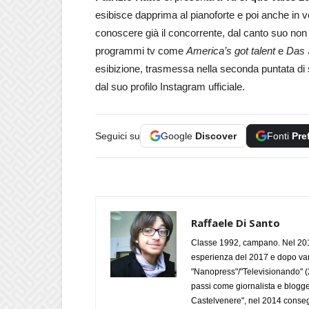
esibisce dapprima al pianoforte e poi anche in ve
conoscere già il concorrente, dal canto suo no
programmi tv come
America’s got talent
e
Das 
esibizione, trasmessa nella seconda puntata di 
dal suo profilo Instagram ufficiale.
Seguici su
Google
Discover
Fonti
Pre
Raffaele Di Santo
Classe 1992, campano. Nel 2019
esperienza del 2017 e dopo varie 
"Nanopress"/"Televisionando" (
passi come giornalista e blogge
Castelvenere", nel 2014 conseg