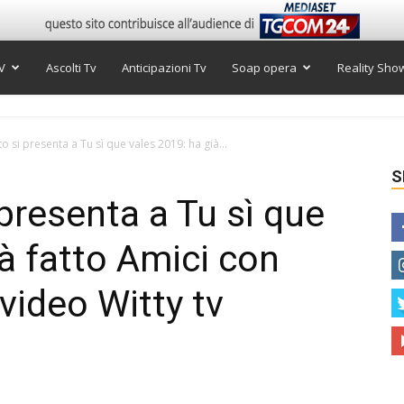
V
Ascolti Tv
Anticipazioni Tv
Soap opera
Reality Sho
to si presenta a Tu sì que vales 2019: ha già...
S
 presenta a Tu sì que
à fatto Amici con
 video Witty tv