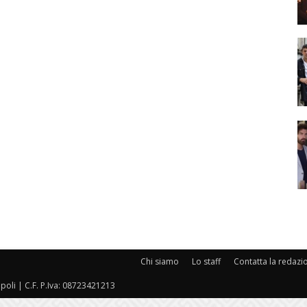
Chi siamo
Lo staff
Contatta la redazi
oli | C.F. P.Iva: 08723421213