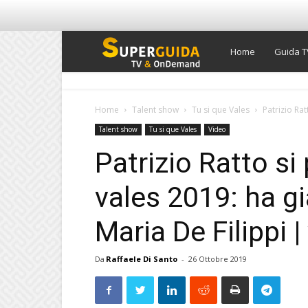
Super
Home
Guida T
Guida
Home
Talent show
Tu si que Vales
Patrizio Rat
Talent show
Tu si que Vales
Video
TV
Patrizio Ratto si
vales 2019: ha gi
Maria De Filippi |
Da
Raffaele Di Santo
-
26 Ottobre 2019