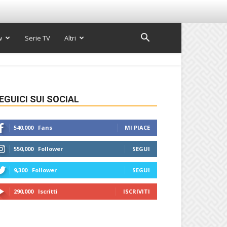
w
Serie TV
Altri
EGUICI SUI SOCIAL
540,000
Fans
MI PIACE
550,000
Follower
SEGUI
9,300
Follower
SEGUI
290,000
Iscritti
ISCRIVITI