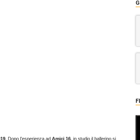
G
F
019
. Dopo l’esperienza ad
Amici 16
, in studio il ballerino si