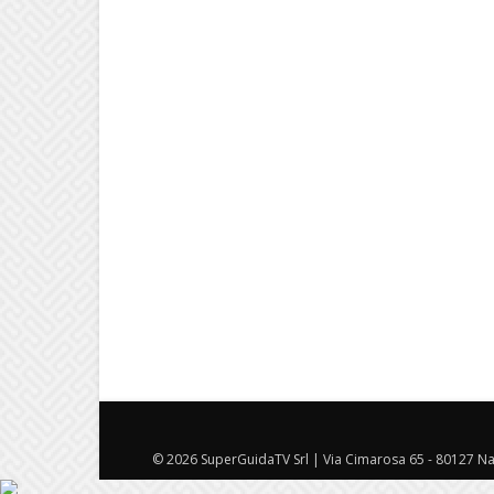
© 2026 SuperGuidaTV Srl | Via Cimarosa 65 - 80127 Nap