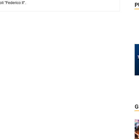
li "Federico II".
P
G