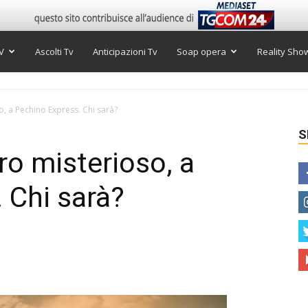
V
Ascolti Tv
Anticipazioni Tv
Soap opera
Reality Sho
 a Pechino Express. Chi sarà?
S
o misterioso, a
 Chi sarà?