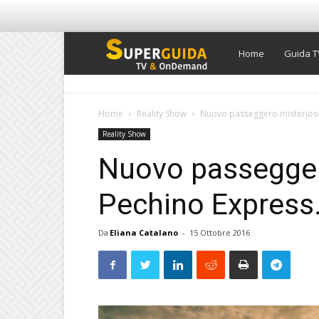
Super
Home
Guida T
Guida
Home
Reality Show
Nuovo passeggero misterioso,
Reality Show
TV
Nuovo passegger
Pechino Express.
Da
Eliana Catalano
-
15 Ottobre 2016