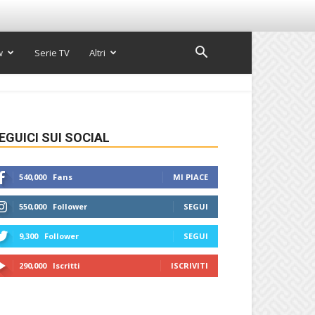
w
Serie TV
Altri
EGUICI SUI SOCIAL
540,000
Fans
MI PIACE
550,000
Follower
SEGUI
9,300
Follower
SEGUI
290,000
Iscritti
ISCRIVITI