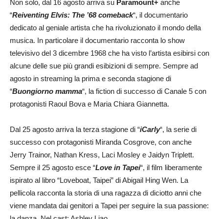
Non solo, dal 16 agosto arriva su
Paramount+
anche
“
Reiventing Elvis: The ’68 comeback
“, il documentario
dedicato al geniale artista che ha rivoluzionato il mondo della
musica. In particolare il documentario racconta lo show
televisivo del 3 dicembre 1968 che ha visto l’artista esibirsi con
alcune delle sue più grandi esibizioni di sempre. Sempre ad
agosto in streaming la prima e seconda stagione di
“
Buongiorno mamma
“, la fiction di successo di Canale 5 con
protagonisti Raoul Bova e Maria Chiara Giannetta.
Dal 25 agosto arriva la terza stagione di “
iCarly
“, la serie di
successo con protagonisti Miranda Cosgrove, con anche
Jerry Trainor, Nathan Kress, Laci Mosley e Jaidyn Triplett.
Sempre il 25 agosto esce “
Love in Tapei
“, il film liberamente
ispirato al libro “Loveboat, Taipei” di Abigail Hing Wen. La
pellicola racconta la storia di una ragazza di diciotto anni che
viene mandata dai genitori a Tapei per seguire la sua passione:
la danza. Nel cast: Ashley Liao.