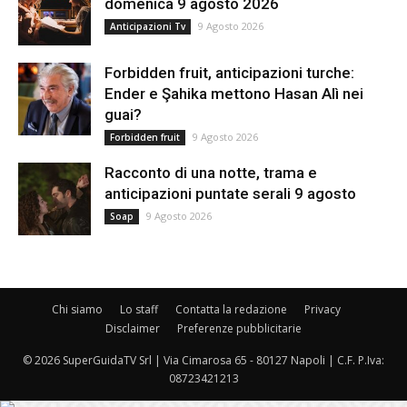
domenica 9 agosto 2026
9 Agosto 2026
Anticipazioni Tv
Forbidden fruit, anticipazioni turche:
Ender e Şahika mettono Hasan Alì nei
guai?
9 Agosto 2026
Forbidden fruit
Racconto di una notte, trama e
anticipazioni puntate serali 9 agosto
9 Agosto 2026
Soap
Chi siamo
Lo staff
Contatta la redazione
Privacy
Disclaimer
Preferenze pubblicitarie
© 2026 SuperGuidaTV Srl | Via Cimarosa 65 - 80127 Napoli | C.F. P.Iva:
08723421213