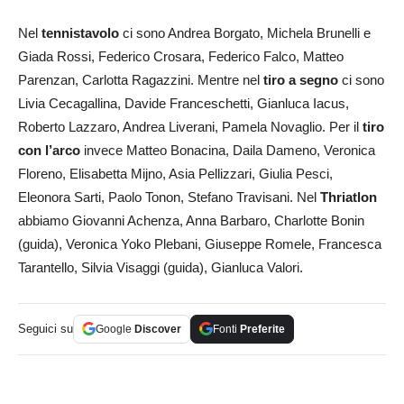
Nel
tennistavolo
ci sono Andrea Borgato, Michela Brunelli e
Giada Rossi, Federico Crosara, Federico Falco, Matteo
Parenzan, Carlotta Ragazzini. Mentre nel
tiro a segno
ci sono
Livia Cecagallina, Davide Franceschetti, Gianluca Iacus,
Roberto Lazzaro, Andrea Liverani, Pamela Novaglio. Per il
tiro
con l’arco
invece Matteo Bonacina, Daila Dameno, Veronica
Floreno, Elisabetta Mijno, Asia Pellizzari, Giulia Pesci,
Eleonora Sarti, Paolo Tonon, Stefano Travisani. Nel
Thriatlon
abbiamo Giovanni Achenza, Anna Barbaro, Charlotte Bonin
(guida), Veronica Yoko Plebani, Giuseppe Romele, Francesca
Tarantello, Silvia Visaggi (guida), Gianluca Valori.
Seguici su
Google
Discover
Fonti
Preferite