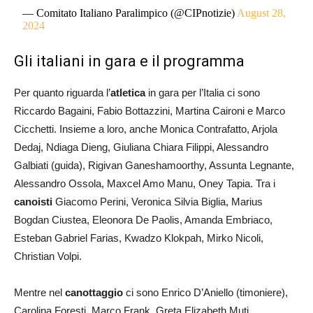
— Comitato Italiano Paralimpico (@CIPnotizie)
August 28,
2024
Gli italiani in gara e il programma
Per quanto riguarda l’
atletica
in gara per l’Italia ci sono
Riccardo Bagaini, Fabio Bottazzini, Martina Caironi e Marco
Cicchetti. Insieme a loro, anche Monica Contrafatto, Arjola
Dedaj, Ndiaga Dieng, Giuliana Chiara Filippi, Alessandro
Galbiati (guida), Rigivan Ganeshamoorthy, Assunta Legnante,
Alessandro Ossola, Maxcel Amo Manu, Oney Tapia. Tra i
canoisti
Giacomo Perini, Veronica Silvia Biglia, Marius
Bogdan Ciustea, Eleonora De Paolis, Amanda Embriaco,
Esteban Gabriel Farias, Kwadzo Klokpah, Mirko Nicoli,
Christian Volpi.
Mentre nel
canottaggio
ci sono Enrico D’Aniello (timoniere),
Carolina Foresti, Marco Frank, Greta Elizabeth Muti,