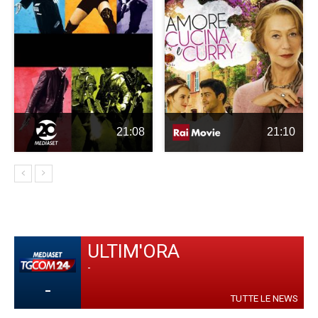
21:08
21:10
ULTIM'ORA
-
-
TUTTE LE NEWS