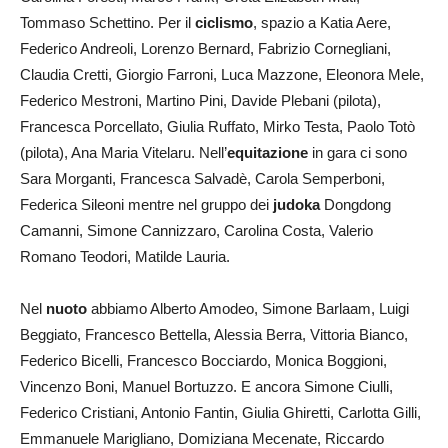
Tommaso Schettino. Per il
ciclismo
, spazio a Katia Aere,
Federico Andreoli, Lorenzo Bernard, Fabrizio Cornegliani,
Claudia Cretti, Giorgio Farroni, Luca Mazzone, Eleonora Mele,
Federico Mestroni, Martino Pini, Davide Plebani (pilota),
Francesca Porcellato, Giulia Ruffato, Mirko Testa, Paolo Totò
(pilota), Ana Maria Vitelaru. Nell’
equitazione
in gara ci sono
Sara Morganti, Francesca Salvadè, Carola Semperboni,
Federica Sileoni mentre nel gruppo dei
judoka
Dongdong
Camanni, Simone Cannizzaro, Carolina Costa, Valerio
Romano Teodori, Matilde Lauria.
Nel
nuoto
abbiamo Alberto Amodeo, Simone Barlaam, Luigi
Beggiato, Francesco Bettella, Alessia Berra, Vittoria Bianco,
Federico Bicelli, Francesco Bocciardo, Monica Boggioni,
Vincenzo Boni, Manuel Bortuzzo. E ancora Simone Ciulli,
Federico Cristiani, Antonio Fantin, Giulia Ghiretti, Carlotta Gilli,
Emmanuele Marigliano, Domiziana Mecenate, Riccardo