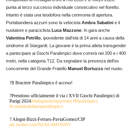
punta al terzo successo individuale consecutivo nel fioretto.
Intanto è stata una teodofora nella cerimonia di apertura.
Portabandiera azzurri sono la velocista
Ambra Sabatini
e il
nuotatore e paraciclista
Luca Mazzone
. In gara anche
Valentina Petrillo
, ipovedente dall’età di 14 anni a causa della
sindrome di Stargardt. La giovane è la prima atleta transgender
a partecipare ai Giochi Paralimpici dove correrà nei 200 e i 400
metri, nella categoria T12. Da segnalare la presenza dell’ex
concorrente del Grande Fratello
Manuel Bortuzzo
nel nuoto.
?Il Braciere Paralimpico è acceso!
?Prendono ufficialmente il via i XVII Giochi Paralimpici di
Parigi 2024
#italiaparalympicteam
#Paralympics
#comitatoitalianoparalimpico
? Alegni-Bizzi-Ferraro-PaviaGomez/CIP
pic.twitter.com/NUbU4M1WHV