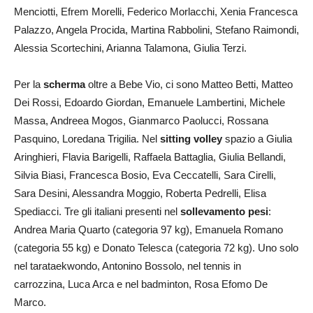
Menciotti, Efrem Morelli, Federico Morlacchi, Xenia Francesca
Palazzo, Angela Procida, Martina Rabbolini, Stefano Raimondi,
Alessia Scortechini, Arianna Talamona, Giulia Terzi.
Per la
scherma
oltre a Bebe Vio, ci sono Matteo Betti, Matteo
Dei Rossi, Edoardo Giordan, Emanuele Lambertini, Michele
Massa, Andreea Mogos, Gianmarco Paolucci, Rossana
Pasquino, Loredana Trigilia. Nel
sitting volley
spazio a Giulia
Aringhieri, Flavia Barigelli, Raffaela Battaglia, Giulia Bellandi,
Silvia Biasi, Francesca Bosio, Eva Ceccatelli, Sara Cirelli,
Sara Desini, Alessandra Moggio, Roberta Pedrelli, Elisa
Spediacci. Tre gli italiani presenti nel
sollevamento pesi
:
Andrea Maria Quarto (categoria 97 kg), Emanuela Romano
(categoria 55 kg) e Donato Telesca (categoria 72 kg). Uno solo
nel tarataekwondo, Antonino Bossolo, nel tennis in
carrozzina, Luca Arca e nel badminton, Rosa Efomo De
Marco.