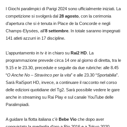
I Giochi paralimpici di Parigi 2024 sono ufficialmente iniziati. La
competizione si svolgerà dal
28 agosto
, con la cerimonia
d’apertura che si è tenuta in Place de la Concorde e negli
Champs-Elysées, all’
8 settembre
. In totale saranno impegnati
141 atleti azzurri in 17 discipline.
L’appuntamento in tv è in chiaro su
Rai2 HD
. La
programmazione prevede circa 14 ore al giorno di diretta, tra le
9.15 e le 23.30, precedute e seguite da due rubriche: alle 8.45
“
O Anche No – Stravinco per la vita
” e alle 23.30 “
Sportabilia
”.
Sarà RaiSport HD, invece, a continuare il racconto nel corso
delle edizioni quotidiane del Tg2. Sarà possibile vedere le gare
anche in streaming su Rai Play e sul canale YouTube delle
Paralimpiadi.
A guidare la flotta italiana c’è
Bebe Vio
che dopo aver
conquistato la medaglia d’oro a Rio 2016 e a Tokyo 2020,