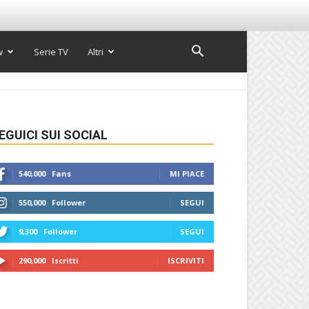
w
Serie TV
Altri
EGUICI SUI SOCIAL
540,000
Fans
MI PIACE
550,000
Follower
SEGUI
9,300
Follower
SEGUI
290,000
Iscritti
ISCRIVITI