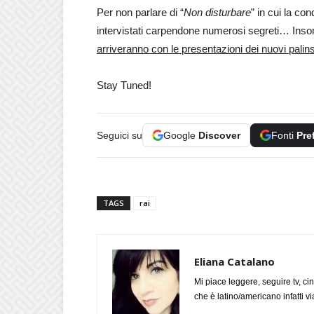
Per non parlare di “
Non disturbare
” in cui la con
intervistati carpendone numerosi segreti… Ins
arriveranno con le presentazioni dei nuovi palins
Stay Tuned!
Seguici su
Google
Discover
Fonti
Pre
TAGS
rai
Eliana Catalano
Mi piace leggere, seguire tv, ci
che è latino/americano infatti 