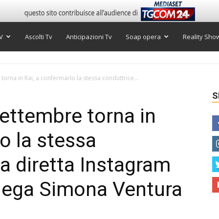
V
Ascolti Tv
Anticipazioni Tv
Soap opera
Reality Sho
orna in Rai, a confermarlo la stessa conduttrice...
S
ettembre torna in
o la stessa
na diretta Instagram
llega Simona Ventura