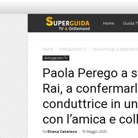
Super
Home
Guida T
Guida
Home
Anticipazioni Tv
Paola Perego a settembre t
Anticipazioni Tv
TV
Paola Perego a s
Rai, a confermarl
conduttrice in u
con l’amica e co
Da
Eliana Catalano
-
18 Maggio 2020