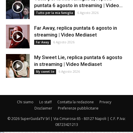
puntata 6 agosto in streaming | Video...
6 Agosto 2026
Tutto per la mia famiglia
Far Away, replica puntata 6 agosto in
streaming | Video Mediaset
6 Agosto 2026
Far Away
My Sweet Lie, replica puntata 6 agosto
in streaming | Video Mediaset
6 Agosto 2026
My sweet lie
Chi siamo
Lo staff
Contatta la redazione
Privacy
Disclaimer
Preferenze pubblicitarie
© 2026 SuperGuidaTV Srl | Via Cimarosa 65 - 80127 Napoli | C.F. P.Iva:
08723421213