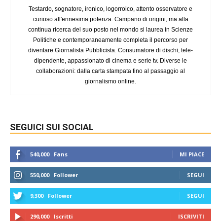
Testardo, sognatore, ironico, logorroico, attento osservatore e
curioso all'ennesima potenza. Campano di origini, ma alla
continua ricerca del suo posto nel mondo si laurea in Scienze
Politiche e contemporaneamente completa il percorso per
diventare Giornalista Pubblicista. Consumatore di dischi, tele-
dipendente, appassionato di cinema e serie tv. Diverse le
collaborazioni: dalla carta stampata fino al passaggio al
giornalismo online.
SEGUICI SUI SOCIAL
540,000
Fans
MI PIACE
550,000
Follower
SEGUI
9,300
Follower
SEGUI
290,000
Iscritti
ISCRIVITI