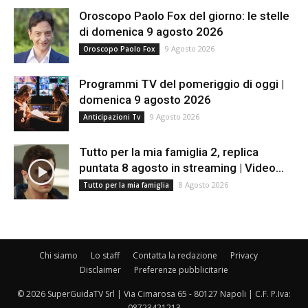
Oroscopo Paolo Fox del giorno: le stelle
di domenica 9 agosto 2026
9 Agosto 2026
Oroscopo Paolo Fox
Programmi TV del pomeriggio di oggi |
domenica 9 agosto 2026
9 Agosto 2026
Anticipazioni Tv
Tutto per la mia famiglia 2, replica
puntata 8 agosto in streaming | Video...
8 Agosto 2026
Tutto per la mia famiglia
Chi siamo
Lo staff
Contatta la redazione
Privacy
Disclaimer
Preferenze pubblicitarie
© 2026 SuperGuidaTV Srl | Via Cimarosa 65 - 80127 Napoli | C.F. P.Iva:
08723421213