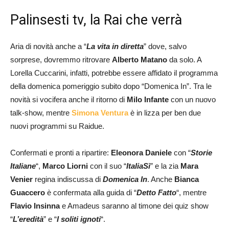
Palinsesti tv, la Rai che verrà
Aria di novità anche a “
La vita in diretta
” dove, salvo
sorprese, dovremmo ritrovare
Alberto Matano
da solo. A
Lorella Cuccarini, infatti, potrebbe essere affidato il programma
della domenica pomeriggio subito dopo “Domenica In”. Tra le
novità si vocifera anche il ritorno di
Milo Infante
con un nuovo
talk-show, mentre
Simona Ventura
è in lizza per ben due
nuovi programmi su Raidue.
Confermati e pronti a ripartire:
Eleonora Daniele
con “
Storie
Italiane
“,
Marco Liorni
con il suo “
ItaliaSì
” e la zia
Mara
Venier
regina indiscussa di
Domenica In
. Anche
Bianca
Guaccero
è confermata alla guida di “
Detto Fatto
“, mentre
Flavio Insinna
e Amadeus saranno al timone dei quiz show
“
L’eredità
” e “
I soliti ignoti
“.