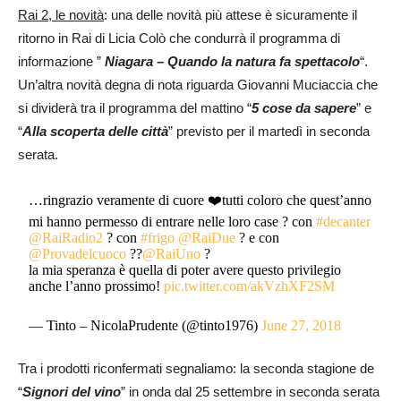
Rai 2, le novità
: una delle novità più attese è sicuramente il
ritorno in Rai di Licia Colò che condurrà il programma di
informazione ”
Niagara – Quando la natura fa spettacolo
“.
Un’altra novità degna di nota riguarda Giovanni Muciaccia che
si dividerà tra il programma del mattino “
5 cose da sapere
” e
“
Alla scoperta delle città
” previsto per il martedì in seconda
serata.
…ringrazio veramente di cuore ❤️tutti coloro che quest’anno
mi hanno permesso di entrare nelle loro case ? con
#decanter
@RaiRadio2
? con
#frigo
@RaiDue
? e con
@Provadelcuoco
?‍?
@RaiUno
?
la mia speranza è quella di poter avere questo privilegio
anche l’anno prossimo!
pic.twitter.com/akVzhXF2SM
— Tinto – NicolaPrudente (@tinto1976)
June 27, 2018
Tra i prodotti riconfermati segnaliamo: la seconda stagione de
“
Signori del vino
” in onda dal 25 settembre in seconda serata