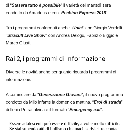
di “
Stasera tutto è possibile
” il varietà del martedì sera
condotto da Amadeus e con “
Pechino Express 2018
“.
Tra i programmi confermati anche “
Unici
” con Giorgio Verdelli
“
Stracult Live Show
” con Andrea Delogu, Fabrizio Biggio e
Marco Giusti.
Rai 2, i programmi di informazione
Diverse le novità anche per quanto riguarda i programmi di
informazione.
A cominciare da “
Generazione Giovani
“, il nuovo programma
condotto da Milo Infante la domenica mattina, “
Eroi di strada
”
di Ilenia Petracalvina e il formato “
Emergency call
“.
Essere adolescenti può essere difficile, a volte molto difficile.
Se stai subendo atti di bullismo chiamaci, scrivici, raccontaci