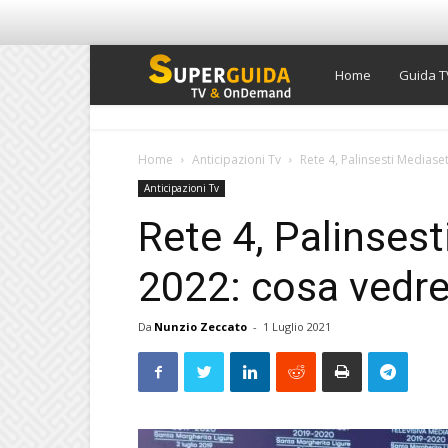
Super
Home
Guida T
Guida
Home
Anticipazioni Tv
Rete 4, Palinsesti Medias
Anticipazioni Tv
TV
Rete 4, Palinses
2022: cosa vedr
Da
Nunzio Zeccato
-
1 Luglio 2021