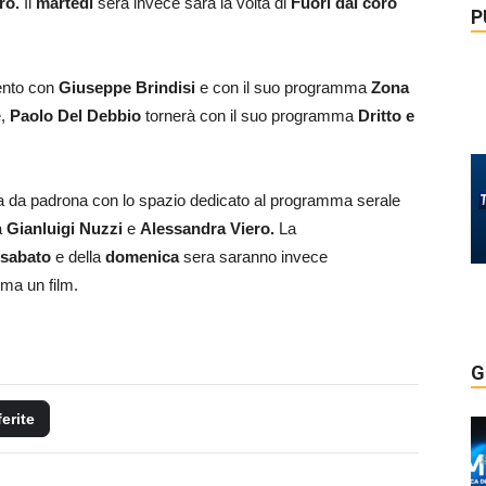
ro.
Il
martedì
sera invece sarà la volta di
Fuori dal coro
P
ento con
Giuseppe
Brindisi
e con il suo programma
Zona
e,
Paolo Del Debbio
tornerà con il suo programma
Dritto e
rla da padrona con lo spazio dedicato al programma serale
a
Gianluigi Nuzzi
e
Alessandra Viero
.
La
sabato
e della
domenica
sera saranno invece
ma un film.
G
ferite