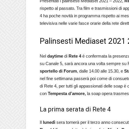
Presentati i palinsesti Mediaset 2021 – 2022,
Re
rispetto al passato. Tra film e trasmissioni di ap
4 ha poche novità in programma rispetto ai mesi 
televisiva nelle varie fasce orarie della rete dire
Palinsesti Mediaset 2021 2
Nel
daytime
di
Rete 4
è confermata la presenza 
su Canale 5, sarà ancora una volta sempre su Re
sportello di Forum
, dalle 14.00 alle 15.30, e
St
nel fine settimana passerà poi come di consuet
di Rete 4, per tutti gli appassionati delle soap è
con
Tempesta d’amore,
la soap opera trasmess
La prima serata di Rete 4
Il
lunedì
sera tornerà per il terzo anno consecu