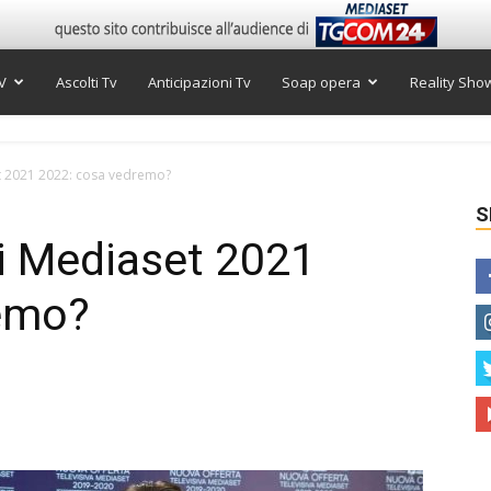
V
Ascolti Tv
Anticipazioni Tv
Soap opera
Reality Sho
et 2021 2022: cosa vedremo?
S
ti Mediaset 2021
emo?