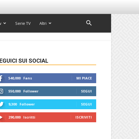
w
Serie TV
Altri
EGUICI SUI SOCIAL
540,000
Fans
MI PIACE
550,000
Follower
SEGUI
9,300
Follower
SEGUI
290,000
Iscritti
ISCRIVITI