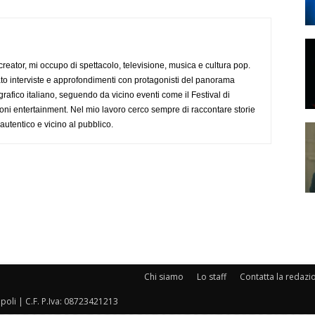
creator, mi occupo di spettacolo, televisione, musica e cultura pop.
ato interviste e approfondimenti con protagonisti del panorama
rafico italiano, seguendo da vicino eventi come il Festival di
oni entertainment. Nel mio lavoro cerco sempre di raccontare storie
, autentico e vicino al pubblico.
Chi siamo
Lo staff
Contatta la redazi
oli | C.F. P.Iva: 08723421213