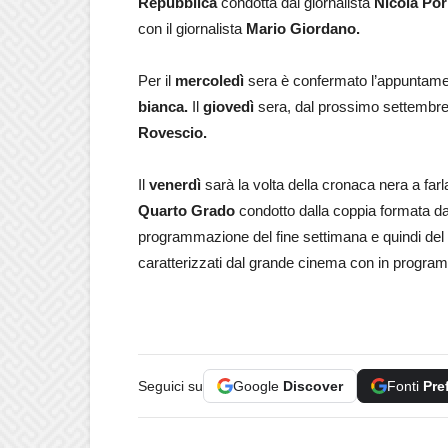
Repubblica
condotta dal giornalista
Nicola Por
con il giornalista
Mario Giordano.
Per il
mercoledì
sera è confermato l’appuntam
bianca.
Il
giovedì
sera, dal prossimo settembr
Rovescio.
Il
venerdì
sarà la volta della cronaca nera a fa
Quarto Grado
condotto dalla coppia formata d
programmazione del fine settimana e quindi del
caratterizzati dal grande cinema con in program
Seguici su
Google
Discover
Fonti
Pre