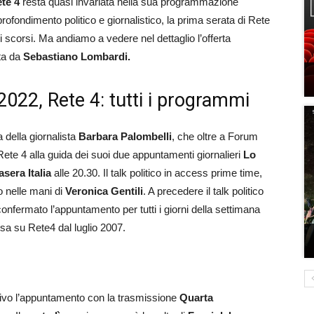
te 4
resta quasi invariata nella sua programmazione
profondimento politico e giornalistico, la prima serata di Rete
scorsi. Ma andiamo a vedere nel dettaglio l’offerta
tta da
Sebastiano Lombardi.
022, Rete 4: tutti i programmi
della giornalista
Barbara Palombelli
, che oltre a Forum
te 4 alla guida dei suoi due appuntamenti giornalieri
Lo
asera Italia
alle 20.30. Il talk politico in access prime time,
o nelle mani di
Veronica Gentili
. A precedere il talk politico
 confermato l’appuntamento per tutti i giorni della settimana
a su Rete4 dal luglio 2007.
tivo l’appuntamento con la trasmissione
Quarta