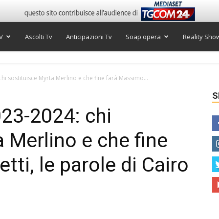
V
Ascolti Tv
Anticipazioni Tv
Soap opera
Reality Sho
chi sostituisce Myrta Merlino e che fine farà Massimo...
S
023-2024: chi
 Merlino e che fine
tti, le parole di Cairo