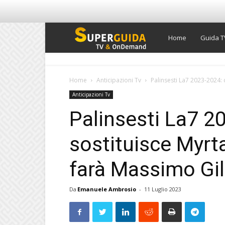
Super
Home
Guida T
Guida
Home
Anticipazioni Tv
Palinsesti La7 2023-2024: 
Anticipazioni Tv
TV
Palinsesti La7 2
sostituisce Myrta
farà Massimo Gile
Da
Emanuele Ambrosio
-
11 Luglio 2023