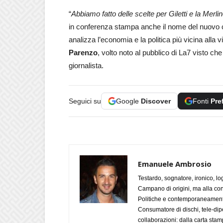
“
Abbiamo fatto delle scelte per Giletti e la Merlino
in conferenza stampa anche il nome del nuovo c
analizza l’economia e la politica più vicina alla vita
Parenzo
, volto noto al pubblico di La7 visto ch
giornalista.
Seguici su
Google
Discover
Fonti
Pre
Emanuele Ambrosio
Testardo, sognatore, ironico, l
Campano di origini, ma alla con
Politiche e contemporaneamente 
Consumatore di dischi, tele-dip
collaborazioni: dalla carta stam