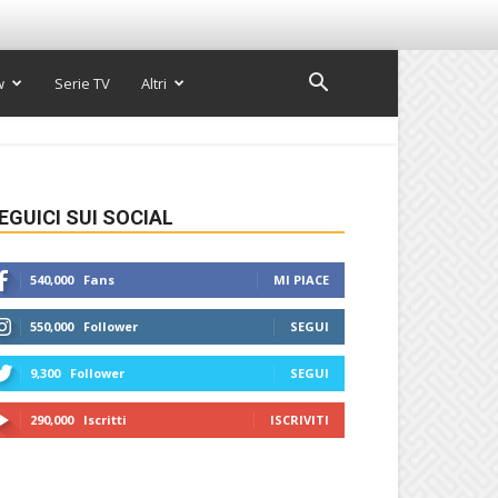
w
Serie TV
Altri
EGUICI SUI SOCIAL
540,000
Fans
MI PIACE
550,000
Follower
SEGUI
9,300
Follower
SEGUI
290,000
Iscritti
ISCRIVITI