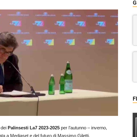
G
F
 dei
Palinsesti La7 2023-2025
per l’autunno – inverno,
ta a Mediaset e del futuro di Massimo Giletti.