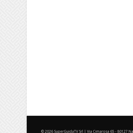
© 2026 SuperGuidaTV Srl | Via Cimarosa 65 - 80127 Nap