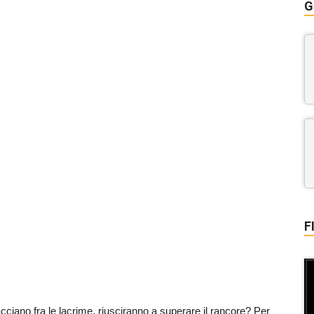
G
F
cciano fra le lacrime, riusciranno a superare il rancore? Per