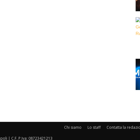
Chi siamo
Lo staff
Contatta la redazi
oli | C.F. P.Iva: 08723421213