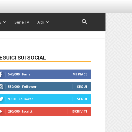
w
Serie TV
Altri
EGUICI SUI SOCIAL
540,000
Fans
MI PIACE
550,000
Follower
SEGUI
9,300
Follower
SEGUI
290,000
Iscritti
ISCRIVITI