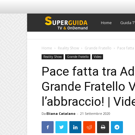
Super
Home
Guida T
Guida
Home
Reality Show
Grande Fratello
Pace fatta
Reality Show
Grande Fratello
Video
TV
Pace fatta tra A
Grande Fratello V
l’abbraccio! | Vi
Da
Eliana Catalano
-
21 Settembre 2020