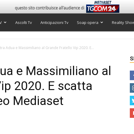
V
Ascolti Tv
Anticipazioni Tv
Soap opera
Reality Sho
 tra Adua e Massimiliano al Grande Fratello Vip 2020. E...
S
dua e Massimiliano al
ip 2020. E scatta
deo Mediaset