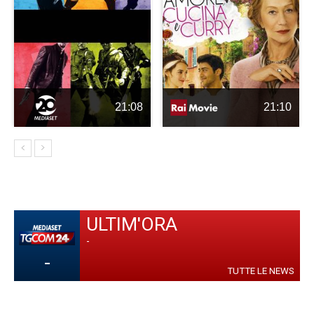
21:08
21:10
ULTIM'ORA
-
-
TUTTE LE NEWS